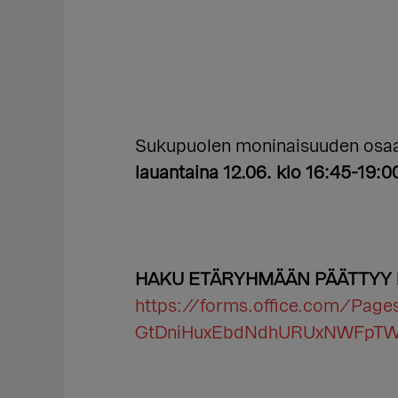
Sukupuolen moninaisuuden osaam
lauantaina 12.06. klo 16:45-19:0
HAKU ETÄRYHMÄÄN PÄÄTTYY kesk
https://forms.office.com/Pa
GtDniHuxEbdNdhURUxNWFpT