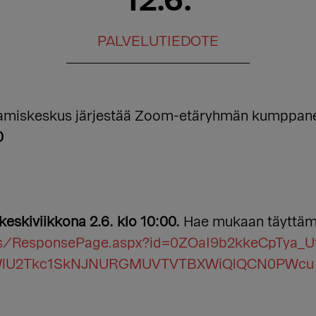
12.6.
PALVELUTIEDOTE
iskeskus järjestää Zoom-etäryhmän kumppaneill
0
iviikkona 2.6. klo 10:00.
Hae mukaan täyttäm
ges/ResponsePage.aspx?id=0ZOaI9b2kkeCpTya_
WlU2Tkc1SkNJNURGMUVTVTBXWiQlQCN0PWcu