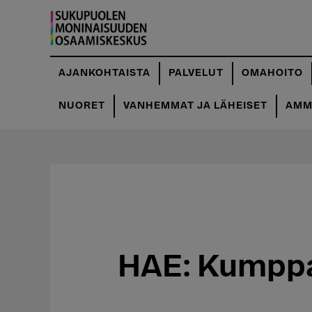
Hyppää
pääsisältöön
AJANKOHTAISTA
PALVELUT
OMAHOITO
NUORET
VANHEMMAT JA LÄHEISET
AMMA
HAE: Kumppan