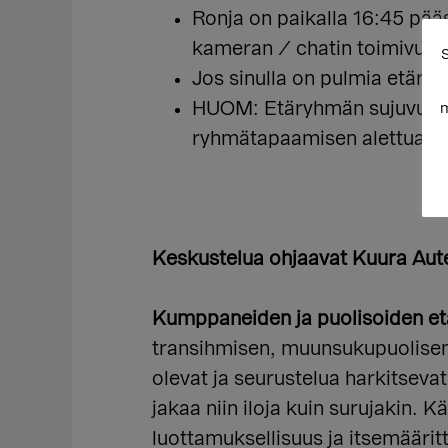
Ronja on paikalla 16:45 pääs
kameran / chatin toimivuus 
S
Jos sinulla on pulmia etäryh
HUOM: Etäryhmän sujuvuuden
m
ryhmätapaamisen alettua.
Keskustelua ohjaavat Kuura Aute
Kumppaneiden ja puolisoiden e
transihmisen, muunsukupuolisen,
olevat ja seurustelua harkitsevat
jakaa niin iloja kuin surujakin. 
luottamuksellisuus ja itsemääri