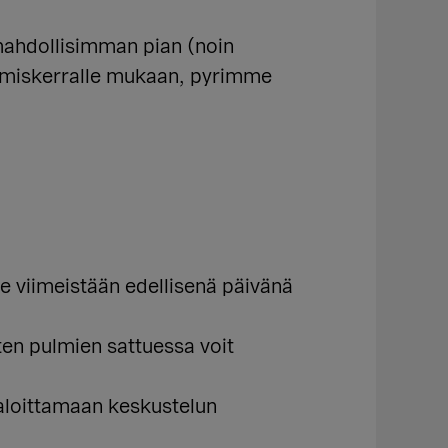
mahdollisimman pian (noin
aamiskerralle mukaan, pyrimme
e viimeistään edellisenä päivänä
ten pulmien sattuessa voit
aloittamaan keskustelun