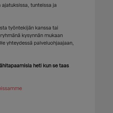
 ajatuksissa, tunteissa ja
sta työntekijän kanssa tai
etäryhmänä kysynnän mukaan
Ole yhteydessä palveluohjaajaan,
hitapaamisia heti kun se taas
teissamme