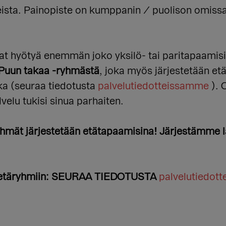
iheista. Painopiste on kumppanin / puolison omissa
tat hyötyä enemmän joko yksilö- tai paritapaamisi
Puun takaa -ryhmästä
, joka myös järjestetään 
ka (seuraa tiedotusta
palvelutiedotteissamme
). 
elu tukisi sinua parhaiten.
hmät järjestetään etätapaamisina! Järjestämme lä
ja etäryhmiin: SEURAA TIEDOTUSTA
palvelutiedot