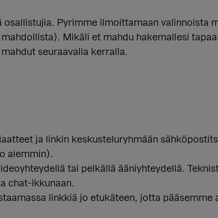
osallistujia. Pyrimme ilmoittamaan valinnoista 
i mahdollista). Mikäli et mahdu hakemallesi tap
mahdut seuraavalla kerralla.
iaatteet ja linkin keskusteluryhmään sähköpostits
jo aiemmin).
ideoyhteydellä tai pelkällä ääniyhteydellä. Teknis
la chat-ikkunaan.
estaamassa linkkiä jo etukäteen, jotta pääsemme 