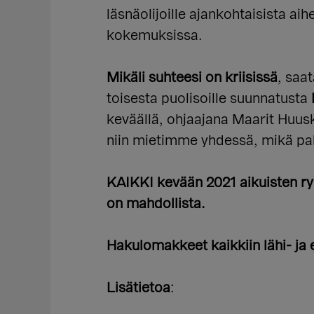
läsnäolijoille ajankohtaisista a
kokemuksissa.
Mikäli suhteesi on kriisissä
, saa
toisesta puolisoille suunnatusta
keväällä, ohjaajana Maarit Huus
niin mietimme yhdessä, mikä palv
KAIKKI kevään 2021 aikuisten ry
on mahdollista.
Hakulomakkeet kaikkiin lähi- 
Lisätietoa
: