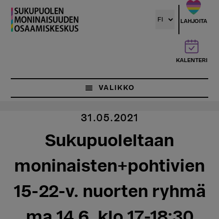
Hyppää
pääsisältöön
LAHJOITA
KALENTERI
VALIKKO
31.05.2021
Sukupuoleltaan
moninaisten+pohtivien
15-22-v. nuorten ryhmä
ma 14.6. klo 17-18:30