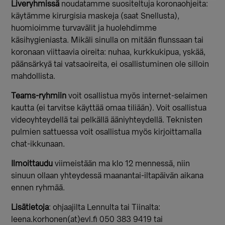
Liveryhmissä
noudatamme suositeltuja koronaohjeita:
käytämme kirurgisia maskeja (saat Snellusta),
huomioimme turvavälit ja huolehdimme
käsihygieniasta. Mikäli sinulla on mitään flunssaan tai
koronaan viittaavia oireita: nuhaa, kurkkukipua, yskää,
päänsärkyä tai vatsaoireita, ei osallistuminen ole silloin
mahdollista.
Teams-ryhmiin
voit osallistua myös internet-selaimen
kautta (ei tarvitse käyttää omaa tiliään). Voit osallistua
videoyhteydellä tai pelkällä ääniyhteydellä. Teknisten
pulmien sattuessa voit osallistua myös kirjoittamalla
chat-ikkunaan.
Ilmoittaudu
viimeistään ma klo 12 mennessä, niin
sinuun ollaan yhteydessä maanantai-iltapäivän aikana
ennen ryhmää.
Lisätietoja
: ohjaajilta Lennulta tai Tiinalta:
leena.korhonen(at)evl.fi 050 383 9419 tai