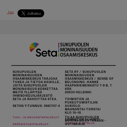
Jaa
SUKUPUOLEN
SETA RY / SUKUPUOLEN
MONINAISUUDEN
MONINAISUUDEN
OSAAMISKESKUS TARJOAA
OSAAMISKESKUS / SENSE OF
TUKEA JA TIETOA KAIKILLE,
BELONGING -HANKE
JOITA SUKUPUOLEN
HAAPANIEMENKATU 7-9 B, 7.
MONINAISUUS KOSKETTAA.
KRS
MEITÄ YLLÄPITÄÄ
00530 HELSINKI
IHMISOIKEUSJÄRJESTÖ
SETA JA RAHOITTAA STEA.
TOIMISTON JA
PUKEUTUMISTILAN
SETAN Y-TUNNUS: 0661747-4
AUKIOLO:
MAANANTAI-TORSTAI
KLO 10–15.
TILAA SUKUPUOLEN
TUKI- JA NEUVONTAPALVELUT
TOIMISTON SIJAINTI
MONINAISUUS TÄNÄÄN -
.
GOOGLE-KARTALLA
UUTISKIRJE
VERTAISTUKIPALVELUT