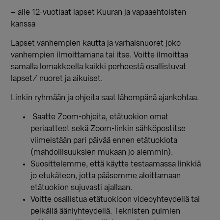
– alle 12-vuotiaat lapset Kuuran ja vapaaehtoisten
kanssa
Lapset vanhempien kautta ja varhaisnuoret joko
vanhempien ilmoittamana tai itse. Voitte ilmoittaa
samalla lomakkeella kaikki perheestä osallistuvat
lapset/ nuoret ja aikuiset.
Linkin ryhmään ja ohjeita saat lähempänä ajankohtaa.
Saatte Zoom-ohjeita, etätuokion omat
periaatteet sekä Zoom-linkin sähköpostitse
viimeistään pari päivää ennen etätuokiota
(mahdollisuuksien mukaan jo aiemmin).
Suosittelemme, että käytte testaamassa linkkiä
jo etukäteen, jotta pääsemme aloittamaan
etätuokion sujuvasti ajallaan.
Voitte osallistua etätuokioon videoyhteydellä tai
pelkällä ääniyhteydellä. Teknisten pulmien