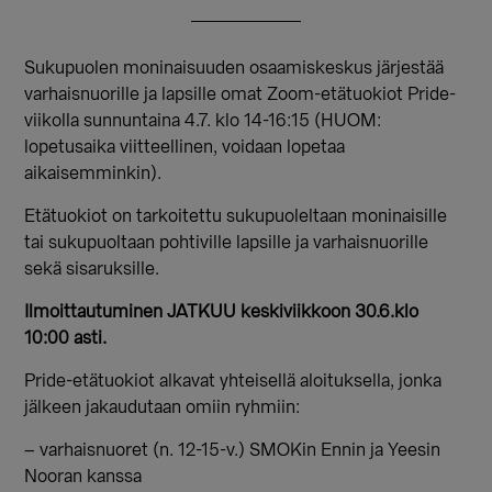
Sukupuolen moninaisuuden osaamiskeskus järjestää
varhaisnuorille ja lapsille omat Zoom-etätuokiot Pride-
viikolla sunnuntaina 4.7. klo 14-16:15 (HUOM:
lopetusaika viitteellinen, voidaan lopetaa
aikaisemminkin).
Etätuokiot on tarkoitettu sukupuoleltaan moninaisille
tai sukupuoltaan pohtiville lapsille ja varhaisnuorille
sekä sisaruksille.
Ilmoittautuminen JATKUU keskiviikkoon 30.6.klo
10:00 asti.
Pride-etätuokiot alkavat yhteisellä aloituksella, jonka
jälkeen jakaudutaan omiin ryhmiin:
– varhaisnuoret (n. 12-15-v.) SMOKin Ennin ja Yeesin
Nooran kanssa