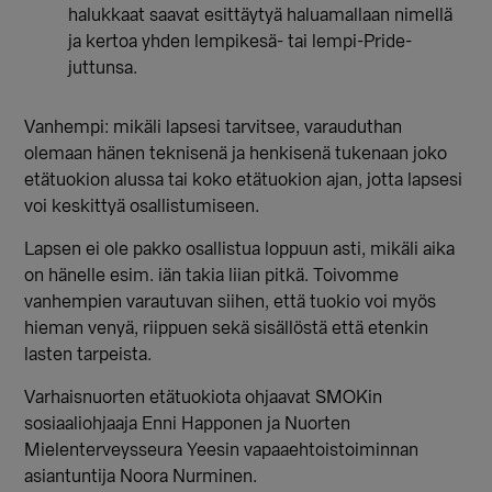
halukkaat saavat esittäytyä haluamallaan nimellä
ja kertoa yhden lempikesä- tai lempi-Pride-
juttunsa.
Vanhempi: mikäli lapsesi tarvitsee, varauduthan
olemaan hänen teknisenä ja henkisenä tukenaan joko
etätuokion alussa tai koko etätuokion ajan, jotta lapsesi
voi keskittyä osallistumiseen.
Lapsen ei ole pakko osallistua loppuun asti, mikäli aika
on hänelle esim. iän takia liian pitkä. Toivomme
vanhempien varautuvan siihen, että tuokio voi myös
hieman venyä, riippuen sekä sisällöstä että etenkin
lasten tarpeista.
Varhaisnuorten etätuokiota ohjaavat SMOKin
sosiaaliohjaaja Enni Happonen ja Nuorten
Mielenterveysseura Yeesin vapaaehtoistoiminnan
asiantuntija Noora Nurminen.