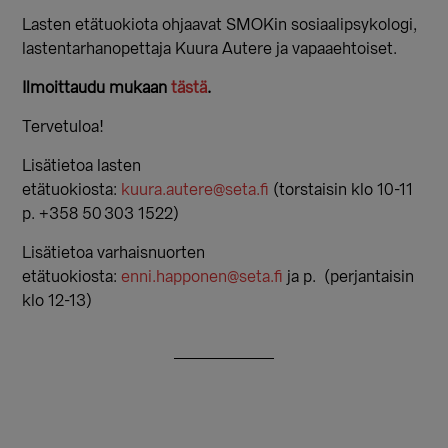
Lasten etätuokiota ohjaavat SMOKin sosiaalipsykologi,
lastentarhanopettaja Kuura Autere ja vapaaehtoiset.
Ilmoittaudu mukaan
tästä
.
Tervetuloa!
Lisätietoa lasten
etätuokiosta:
kuura.autere@seta.fi
(torstaisin klo 10-11
p. +358 50 303 1522)
Lisätietoa varhaisnuorten
etätuokiosta:
enni.happonen@seta.fi
ja p. (perjantaisin
klo 12-13)