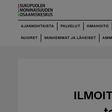
Hyppää
pääsisältöön
AJANKOHTAISTA
PALVELUT
OMAHOITO
NUORET
VANHEMMAT JA LÄHEISET
AMMA
ILMOIT