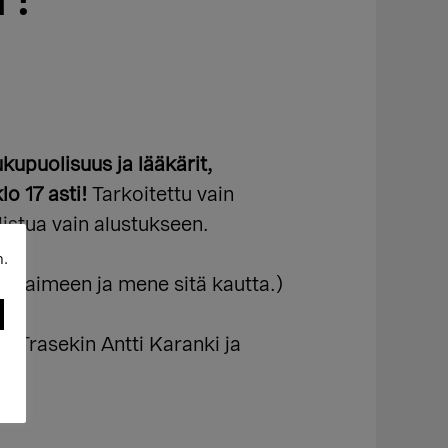
T!
kupuolisuus ja lääkärit,
 17 asti!
Tarkoitettu vain
listua vain alustukseen.
n.
 selaimeen ja mene sitä kautta.)
 Trasekin Antti Karanki ja