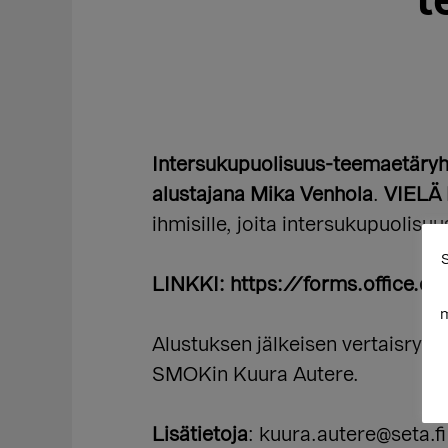
t
Intersukupuolisuus-teemaetäryhm
alustajana Mika Venhola
.
VIELÄ 
ihmisille, joita intersukupuolis
S
LINKKI: https://forms.office.
m
Alustuksen jälkeisen vertaisryh
SMOKin Kuura Autere.
Lisätietoja
: kuura.autere@seta.fi