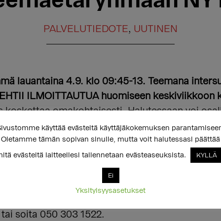
eemaetäryhmään NY
PALVELUTIEDOTE
,
UUTINEN
ä lauantaina 4.9. klo 09:45-13.
Teemana intersu
EHTII ILMOITTAUTUA huomiseen keskiviikkoon klo
uus koskettaa omakohtaisesti. Halutessaan voi osal
ivustomme käyttää evästeitä käyttäjäkokemuksen parantamisee
Oletamme tämän sopivan sinulle, mutta voit halutessasi päättää
com/r/brYwVj3nu5
(Jos linkki ei aukene, kopioi se
itä evästeitä laitteellesi tallennetaan evästeaseuksista.
KYLLÄ
män vastuuohjaajana Kati Jelekäinen, mukana myös
Ei
Yksityisyysasetukset
 tai soita 050 303 1522.