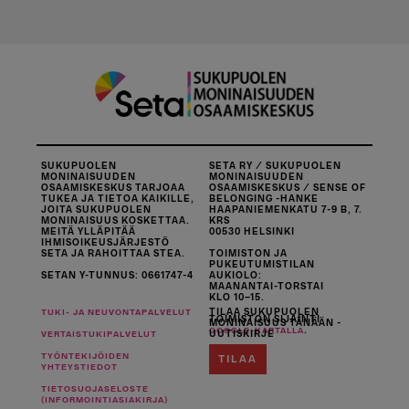
SUKUPUOLEN
SETA RY / SUKUPUOLEN
MONINAISUUDEN
MONINAISUUDEN
OSAAMISKESKUS TARJOAA
OSAAMISKESKUS / SENSE OF
TUKEA JA TIETOA KAIKILLE,
BELONGING -HANKE
JOITA SUKUPUOLEN
HAAPANIEMENKATU 7-9 B, 7.
MONINAISUUS KOSKETTAA.
KRS
MEITÄ YLLÄPITÄÄ
00530 HELSINKI
IHMISOIKEUSJÄRJESTÖ
SETA JA RAHOITTAA STEA.
TOIMISTON JA
PUKEUTUMISTILAN
SETAN Y-TUNNUS: 0661747-4
AUKIOLO:
MAANANTAI-TORSTAI
KLO 10–15.
TILAA SUKUPUOLEN
TUKI- JA NEUVONTAPALVELUT
TOIMISTON SIJAINTI
MONINAISUUS TÄNÄÄN -
.
GOOGLE-KARTALLA
UUTISKIRJE
VERTAISTUKIPALVELUT
TYÖNTEKIJÖIDEN
TILAA
YHTEYSTIEDOT
TIETOSUOJASELOSTE
(INFORMOINTIASIAKIRJA)