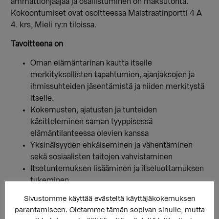
ammattiohjaajaa ja osallistuminen on maksutonta.
Kokoontumiset ovat osoitteessa Maistraatinportti 4 A
4. krs, Mieli ry:n tiloissa.
Tavoitteena on
Oman elämäntarinan kautta itselle
merkityksellisten tapahtumien, ajanjaksojen ja
ihmissuhteiden jäsentämistä ja niiden merkitystä
itselle.
Kokemusten, ajatusten ja tunteiden
käsitteleminen saman tyyppisessä
elämäntilanteessa olevien kanssa
Yksinäisyyden ehkäiseminen ja vähentäminen
sekä sosiaalisten taitojen vahvistaminen
Itsetuntemuksen lisääminen ja itseluottamuksen
tukeminen
Oman hyvinvoinnin ja voimavarojen
Sivustomme käyttää evästeitä käyttäjäkokemuksen
vahvistuminen
parantamiseen. Oletamme tämän sopivan sinulle, mutta