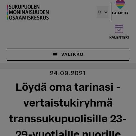
Hyppää
pääsisältöön
LAHJOITA
KALENTERI
VALIKKO
24.09.2021
Löydä oma tarinasi -
vertaistukiryhmä
transsukupuolisille 23-
29-vuotiaille nuorille