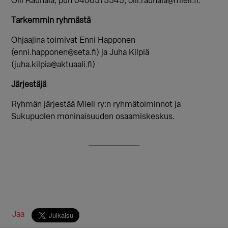
Olli Rauhala, puh 0406575545,
olli.rauhala@mieli.fi
.
Tarkemmin ryhmästä
Ohjaajina toimivat Enni Happonen
(
enni.happonen@seta.fi
) ja Juha Kilpiä
(juha.kilpia@aktuaali.fi)
Järjestäjä
Ryhmän järjestää Mieli ry:n ryhmätoiminnot ja
Sukupuolen moninaisuuden osaamiskeskus.
Jaa