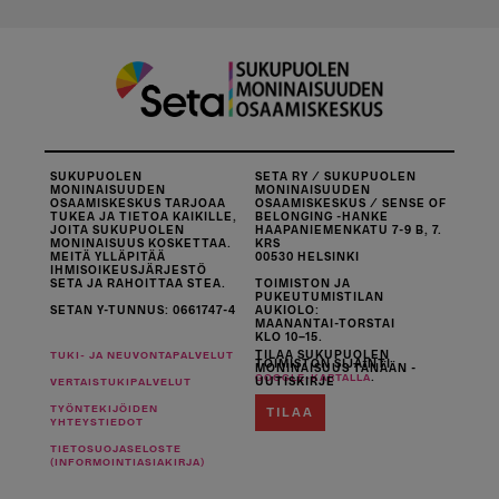
SUKUPUOLEN
SETA RY / SUKUPUOLEN
MONINAISUUDEN
MONINAISUUDEN
OSAAMISKESKUS TARJOAA
OSAAMISKESKUS / SENSE OF
TUKEA JA TIETOA KAIKILLE,
BELONGING -HANKE
JOITA SUKUPUOLEN
HAAPANIEMENKATU 7-9 B, 7.
MONINAISUUS KOSKETTAA.
KRS
MEITÄ YLLÄPITÄÄ
00530 HELSINKI
IHMISOIKEUSJÄRJESTÖ
SETA JA RAHOITTAA STEA.
TOIMISTON JA
PUKEUTUMISTILAN
SETAN Y-TUNNUS: 0661747-4
AUKIOLO:
MAANANTAI-TORSTAI
KLO 10–15.
TILAA SUKUPUOLEN
TUKI- JA NEUVONTAPALVELUT
TOIMISTON SIJAINTI
MONINAISUUS TÄNÄÄN -
.
GOOGLE-KARTALLA
UUTISKIRJE
VERTAISTUKIPALVELUT
TYÖNTEKIJÖIDEN
TILAA
YHTEYSTIEDOT
TIETOSUOJASELOSTE
(INFORMOINTIASIAKIRJA)