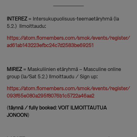
INTEREZ
= Intersukupuolisuus-teemaetäryhmä (la
5.2.) Ilmoittaudu
:
https://atom.flomembers.com/smok/events/register/
ad61ab143223efbc24c7d2583be69251
MIREZ
= Maskuliinien etäryhmä – Masculine online
group (la/Sat 5.2.) Ilmoittaudu / Sign up
:
https://atom.flomembers.com/smok/events/register/
093f65e080a295f8076b1c5722a46aa2
(
täynnä / fully booked: VOIT ILMOITTAUTUA
JONOON
)