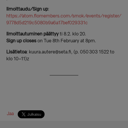
Ilmoittaudu/Sign up
:
https://atom.flomembers.com/smok/events/register/
9778d5d219c5080b9a6a17bef029331c
Ilmoittautuminen päättyy
ti 8.2. klo 20.
Sign up closes
on Tue 8th February at 8pm.
Lisätietoa
: kuura.autere@seta.fi, (p. 050 303 1522 to
klo 10–11)z
Jaa