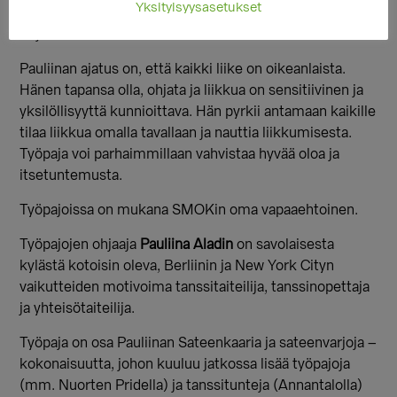
Yksityisyysasetukset
liittyä taas mukaan, saa vaikka istua hetken ja piirtää tai
kirjoittaa.
Pauliinan ajatus on, että kaikki liike on oikeanlaista.
Hänen tapansa olla, ohjata ja liikkua on sensitiivinen ja
yksilöllisyyttä kunnioittava. Hän pyrkii antamaan kaikille
tilaa liikkua omalla tavallaan ja nauttia liikkumisesta.
Työpaja voi parhaimmillaan vahvistaa hyvää oloa ja
itsetuntemusta.
Työpajoissa on mukana SMOKin oma vapaaehtoinen.
Työpajojen ohjaaja
Pauliina Aladin
on savolaisesta
kylästä kotoisin oleva, Berliinin ja New York Cityn
vaikutteiden motivoima tanssitaiteilija, tanssinopettaja
ja yhteisötaiteilija.
Työpaja on osa Pauliinan Sateenkaaria ja sateenvarjoja –
kokonaisuutta, johon kuuluu jatkossa lisää työpajoja
(mm. Nuorten Pridella) ja tanssitunteja (Annantalolla)