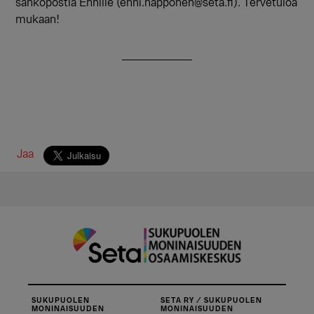
sähköpostia Ennille (enni.happonen@seta.fi). Tervetuloa
mukaan!
Jaa
SUKUPUOLEN
SETA RY / SUKUPUOLEN
MONINAISUUDEN
MONINAISUUDEN