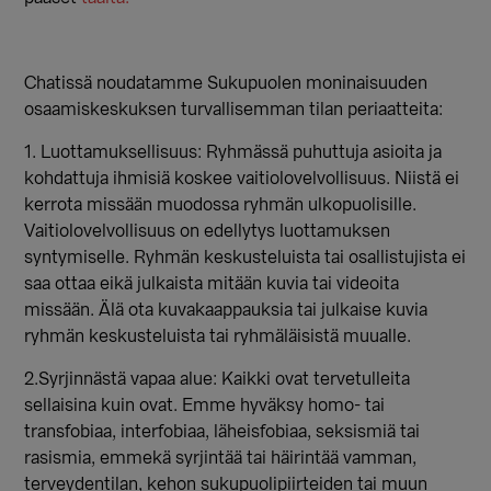
Chatissä noudatamme Sukupuolen moninaisuuden
osaamiskeskuksen turvallisemman tilan periaatteita:
1. Luottamuksellisuus: Ryhmässä puhuttuja asioita ja
kohdattuja ihmisiä koskee vaitiolovelvollisuus. Niistä ei
kerrota missään muodossa ryhmän ulkopuolisille.
Vaitiolovelvollisuus on edellytys luottamuksen
syntymiselle. Ryhmän keskusteluista tai osallistujista ei
saa ottaa eikä julkaista mitään kuvia tai videoita
missään. Älä ota kuvakaappauksia tai julkaise kuvia
ryhmän keskusteluista tai ryhmäläisistä muualle.
2.Syrjinnästä vapaa alue: Kaikki ovat tervetulleita
sellaisina kuin ovat. Emme hyväksy homo- tai
transfobiaa, interfobiaa, läheisfobiaa, seksismiä tai
rasismia, emmekä syrjintää tai häirintää vamman,
terveydentilan, kehon sukupuolipiirteiden tai muun