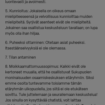
luontevasti ja avoimesti.
5. Kunnioitus: Jokaisella on oikeus omaan
mielipiteeseensä ja velvollisuus kunnioittaa muiden
mielipiteitä. Syrjivät asenteet eivät ole mielipiteitä.
Jokainen saa osallistua keskusteluun tavallaan; on lupa
myös olla ihan hiljaa.
6. Puheeksi ottaminen: Otetaan asiat puheeksi.
Itsestäänselvyyksiä ei ole olemassa.
7. Tilan antaminen
8. Moikkaamattomuussopimus: Kaikki eivät ole
kertoneet muualla, että he osallistuvat Sukupuolen
moninaisuuden osaamiskeskuksen etäryhmiin. Siksi
emme osoita tuntevamme toisiamme tämän
etäryhmän ulkopuolella, jos siitä ei ole etukäteen
sovittu. Tule juttelemaan ja seurailemaan keskustelua!
Jos sinulla on kysyttävää chatistä, voit laittaa