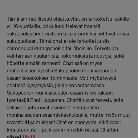
Tämä ammatillisesti ohjattu chat on tarkoitettu kaikille
yli 16-vuotiaille, jotka luokittelevat itsensä
sukupuolivähemmistöön tai esimerkiksi pohtivat omaa
sukupuoltaan. Tämä chat ei ole tarkoitettu siis
esimerkiksi kumppaneille tai läheisille. Tervetuloa
vaihtamaan kuulumisia, kokemuksia ja neuvoja, sekä
höpöttelemään rennosti. Chatissä on myös
mahdollisuus kysellä Sukupuolen moninaisuuden
osaamiskeskuksen toiminnasta. Voit myös kysyä
chatissä kysymyksiä, joihin on vastaamassa
Sukupuolen moninaisuuden osaamiskeskuksen
työntekijä Enni Happonen. Chattiin ovat tervetulleita
sellaiset, jotka ovat asioineet Sukupuolen
moninaisuuden osaamiskeskuksella, mutta myös muut
saavat liittyä mukaan! Chat on anonyymi, eikä vaadi
kirjautumista – pelkkä nimimerkki riittää. Chattiin
pääset
täältä.