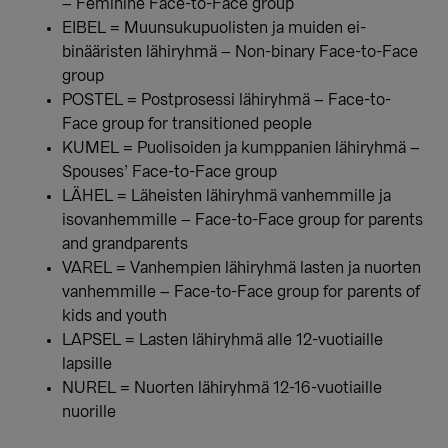
– Feminine Face-to-Face group
EIBEL = Muunsukupuolisten ja muiden ei-
binääristen lähiryhmä – Non-binary Face-to-Face
group
POSTEL = Postprosessi lähiryhmä – Face-to-
Face group for transitioned people
KUMEL = Puolisoiden ja kumppanien lähiryhmä –
Spouses’ Face-to-Face group
LÄHEL = Läheisten lähiryhmä vanhemmille ja
isovanhemmille – Face-to-Face group for parents
and grandparents
VAREL = Vanhempien lähiryhmä lasten ja nuorten
vanhemmille – Face-to-Face group for parents of
kids and youth
LAPSEL = Lasten lähiryhmä alle 12-vuotiaille
lapsille
NUREL = Nuorten lähiryhmä 12-16-vuotiaille
nuorille