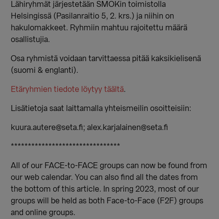
Lähiryhmät järjestetään SMOKin toimistolla
Helsingissä (Pasilanraitio 5, 2. krs.) ja niihin on
hakulomakkeet. Ryhmiin mahtuu rajoitettu määrä
osallistujia.
Osa ryhmistä voidaan tarvittaessa pitää kaksikielisenä
(suomi & englanti).
Etäryhmien tiedote löytyy täältä
.
Lisätietoja saat laittamalla yhteismeilin osoitteisiin:
kuura.autere@seta.fi; alex.karjalainen@seta.fi
********************************
All of our FACE-to-FACE groups can now be found from
our web calendar. You can also find all the dates from
the bottom of this article. In spring 2023, most of our
groups will be held as both Face-to-Face (F2F) groups
and online groups.