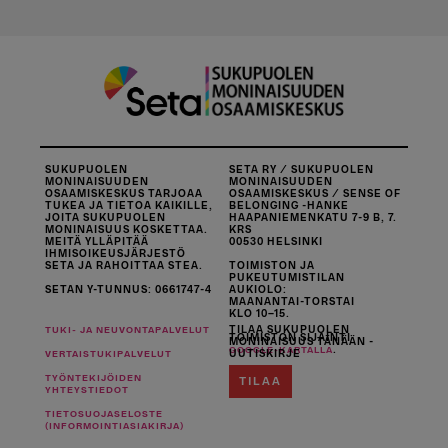
SUKUPUOLEN
SETA RY / SUKUPUOLEN
MONINAISUUDEN
MONINAISUUDEN
OSAAMISKESKUS TARJOAA
OSAAMISKESKUS / SENSE OF
TUKEA JA TIETOA KAIKILLE,
BELONGING -HANKE
JOITA SUKUPUOLEN
HAAPANIEMENKATU 7-9 B, 7.
MONINAISUUS KOSKETTAA.
KRS
MEITÄ YLLÄPITÄÄ
00530 HELSINKI
IHMISOIKEUSJÄRJESTÖ
SETA JA RAHOITTAA STEA.
TOIMISTON JA
PUKEUTUMISTILAN
SETAN Y-TUNNUS: 0661747-4
AUKIOLO:
MAANANTAI-TORSTAI
KLO 10–15.
TILAA SUKUPUOLEN
TUKI- JA NEUVONTAPALVELUT
TOIMISTON SIJAINTI
MONINAISUUS TÄNÄÄN -
.
GOOGLE-KARTALLA
UUTISKIRJE
VERTAISTUKIPALVELUT
TYÖNTEKIJÖIDEN
TILAA
YHTEYSTIEDOT
TIETOSUOJASELOSTE
(INFORMOINTIASIAKIRJA)