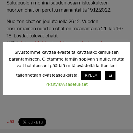
Sukupuolen moninaisuuden osaamiskeskuksen
nuorten chat on peruttu maanantailta 19.12.2022.
Nuorten chat on joulutauolla 26.12. Vuoden
ensimmäinen nuorten chat on maanantaina 2.1. klo 16-
18. Löydät tulevat chatit
täältä:
https://tukinet.net/teemat/sukupuolen-
moninaisuuden-osaamiskeskusksen-avoimet-
Sivustomme käyttää evästeitä käyttäjäkokemuksen
ryhmachatit-nuorille-maanantaisin-klo-16-
parantamiseen. Oletamme tämän sopivan sinulle, mutta
18/ryhmachatit/
voit halutessasi päättää mitä evästeitä laitteellesi
tallennetaan evästeaseuksista.
KYLLÄ
Ei
Yksityisyysasetukset
Jaa