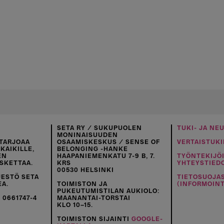
SETA RY / SUKUPUOLEN
TUKI- JA NE
MONINAISUUDEN
TARJOAA
OSAAMISKESKUS / SENSE OF
VERTAISTUKI
KAIKILLE,
BELONGING -HANKE
EN
HAAPANIEMENKATU 7-9 B, 7.
TYÖNTEKIJÖ
SKETTAA.
KRS
YHTEYSTIED
00530 HELSINKI
JESTÖ SETA
TIETOSUOJA
EA.
TOIMISTON JA
(INFORMOINT
PUKEUTUMISTILAN AUKIOLO:
 0661747-4
MAANANTAI-TORSTAI
KLO 10–15.
TOIMISTON SIJAINTI
GOOGLE-