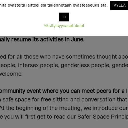
itä evästeitä laitteellesi tallennetaan evästeaseuksista.
KYLLÄ
Ei
ers.com/smok/events/register/9dcb88e013764
Yksityisyysasetukset
ally resume its activities in June.
ded for all those who have sometimes thought abo
eople, intersex people, genderless people, gende
 welcome.
 community event where you can meet peers for a l
 a safe space for free sitting and conversation that
. At the beginning of the meeting, we introduce ou
se you will first get to read our Safer Space Princi