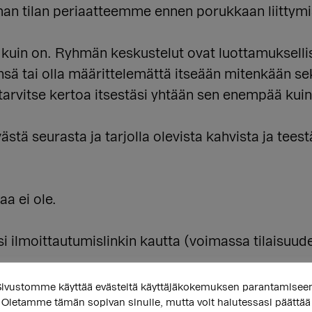
man tilan periaatteemme ennen porukkaan liittymi
na kuin on. Ryhmän keskustelut ovat luottamuksellis
ensä tai olla määrittelemättä itseään mitenkään se
 tarvitse kertoa itsestäsi yhtään sen enempää kuin
ä seurasta ja tarjolla olevista kahvista ja teest
aa ei ole.
i ilmoittautumislinkin kautta (voimassa tilaisuude
ivustomme käyttää evästeitä käyttäjäkokemuksen parantamisee
Oletamme tämän sopivan sinulle, mutta voit halutessasi päättää