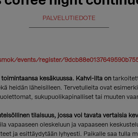
 coffee night continue
PALVELUTIEDOTE
smok/events/register/9dcb88e0137649590b75
in toimintaansa kesäkuussa.
Kahvi-ilta o
n
tarkoitett
 heidän läheisilleen. Tervetulleita ovat esimerki
puolettomat, sukupuolikapinalliset tai muuten vaa
eisöllinen tilaisuus, jossa voi tavata vertaisia 
n tila vapaaseen oleskeluun ja vapaaseen keskust
teet ja esittäydytään lyhyesti. Paikalle saa tulla