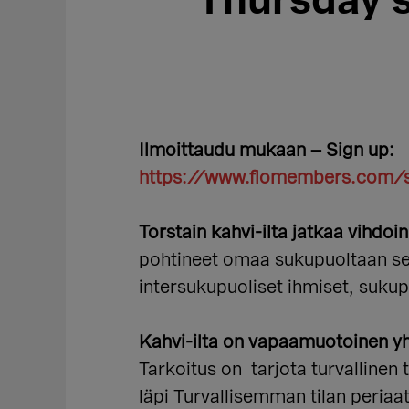
Thursday’s
Ilmoittaudu mukaan – Sign up:
https://www.flomembers.com/
Torstain kahvi-ilta jatkaa vihdo
pohtineet omaa sukupuoltaan sekä
intersukupuoliset ihmiset, suku
Kahvi-ilta on vapaamuotoinen yht
Tarkoitus on tarjota turvalline
läpi Turvallisemman tilan periaat