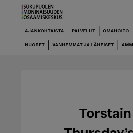
Hyppää
pääsisältöön
AJANKOHTAISTA
PALVELUT
OMAHOITO
NUORET
VANHEMMAT JA LÄHEISET
AMMA
Torstain