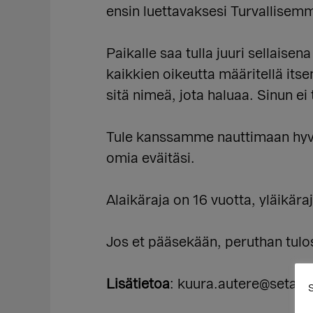
ensin luettavaksesi Turvallisem
Paikalle saa tulla juuri sellaise
kaikkien oikeutta määritellä its
sitä nimeä, jota haluaa. Sinun ei
Tule kanssamme nauttimaan hyväst
omia eväitäsi.
Alaikäraja on 16 vuotta, yläikäraj
Jos et pääsekään, peruthan tulos
Lisätietoa
: kuura.autere@seta.fi
S