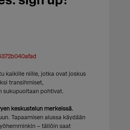
s: sign up!
5372b040afad
u kaikille niille, jotka ovat joskus
ksi transihmiset,
n sukupuoltaan pohtivat.
kevyen keskustelun merkeissä.
eluun. Tapaamisen alussa käydään
 myöhemminkin – tällöin saat