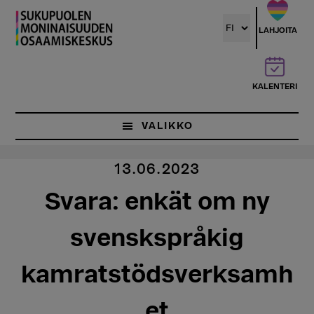
Hyppää
pääsisältöön
LAHJOITA
KALENTERI
VALIKKO
13.06.2023
Svara: enkät om ny
svenskspråkig
kamratstödsverksamh
et