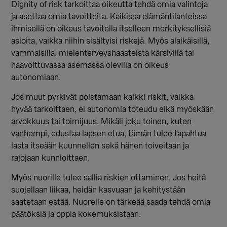
Dignity of risk tarkoittaa oikeutta tehdä omia valintoja
ja asettaa omia tavoitteita. Kaikissa elämäntilanteissa
ihmisellä on oikeus tavoitella itselleen merkityksellisiä
asioita, vaikka niihin sisältyisi riskejä. Myös alaikäisillä,
vammaisilla, mielenterveyshaasteista kärsivillä tai
haavoittuvassa asemassa olevilla on oikeus
autonomiaan.
Jos muut pyrkivät poistamaan kaikki riskit, vaikka
hyvää tarkoittaen, ei autonomia toteudu eikä myöskään
arvokkuus tai toimijuus. Mikäli joku toinen, kuten
vanhempi, edustaa lapsen etua, tämän tulee tapahtua
lasta itseään kuunnellen sekä hänen toiveitaan ja
rajojaan kunnioittaen.
Myös nuorille tulee sallia riskien ottaminen. Jos heitä
suojellaan liikaa, heidän kasvuaan ja kehitystään
saatetaan estää. Nuorelle on tärkeää saada tehdä omia
päätöksiä ja oppia kokemuksistaan.