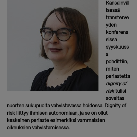
Kansainväl
isessä
transterve
yden
konferens
sissa
syyskuuss
a
pohdittiin,
miten
periaatetta
dignity of
risk
tulisi
soveltaa
nuorten sukupuolta vahvistavassa hoidossa. Dignity of
risk liittyy ihmisen autonomiaan, ja se on ollut
keskeinen periaate esimerkiksi vammaisten
oikeuksien vahvistamisessa.