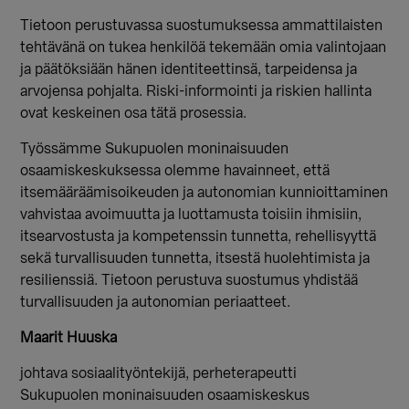
Tietoon perustuvassa suostumuksessa ammattilaisten
tehtävänä on tukea henkilöä tekemään omia valintojaan
ja päätöksiään hänen identiteettinsä, tarpeidensa ja
arvojensa pohjalta. Riski-informointi ja riskien hallinta
ovat keskeinen osa tätä prosessia.
Työssämme Sukupuolen moninaisuuden
osaamiskeskuksessa olemme havainneet, että
itsemääräämisoikeuden ja autonomian kunnioittaminen
vahvistaa avoimuutta ja luottamusta toisiin ihmisiin,
itsearvostusta ja kompetenssin tunnetta, rehellisyyttä
sekä turvallisuuden tunnetta, itsestä huolehtimista ja
resilienssiä. Tietoon perustuva suostumus yhdistää
turvallisuuden ja autonomian periaatteet.
Maarit Huuska
johtava sosiaalityöntekijä, perheterapeutti
Sukupuolen moninaisuuden osaamiskeskus