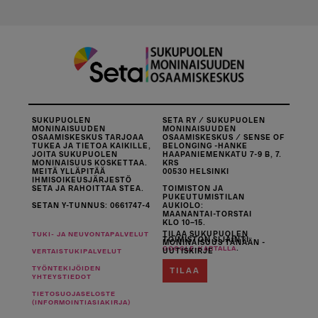
SUKUPUOLEN
SETA RY / SUKUPUOLEN
MONINAISUUDEN
MONINAISUUDEN
OSAAMISKESKUS TARJOAA
OSAAMISKESKUS / SENSE OF
TUKEA JA TIETOA KAIKILLE,
BELONGING -HANKE
JOITA SUKUPUOLEN
HAAPANIEMENKATU 7-9 B, 7.
MONINAISUUS KOSKETTAA.
KRS
MEITÄ YLLÄPITÄÄ
00530 HELSINKI
IHMISOIKEUSJÄRJESTÖ
SETA JA RAHOITTAA STEA.
TOIMISTON JA
PUKEUTUMISTILAN
SETAN Y-TUNNUS: 0661747-4
AUKIOLO:
MAANANTAI-TORSTAI
KLO 10–15.
TILAA SUKUPUOLEN
TUKI- JA NEUVONTAPALVELUT
TOIMISTON SIJAINTI
MONINAISUUS TÄNÄÄN -
.
GOOGLE-KARTALLA
UUTISKIRJE
VERTAISTUKIPALVELUT
TYÖNTEKIJÖIDEN
TILAA
YHTEYSTIEDOT
TIETOSUOJASELOSTE
(INFORMOINTIASIAKIRJA)