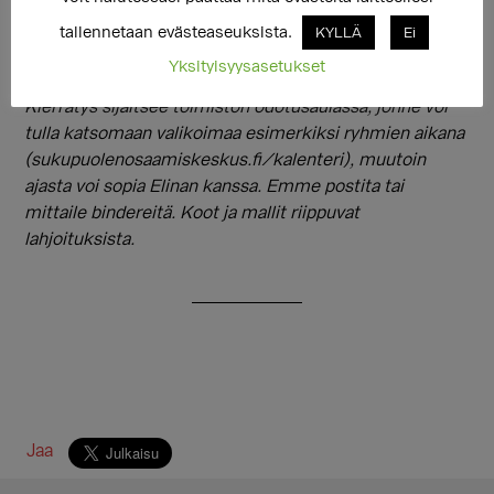
tallennetaan evästeaseuksista.
KYLLÄ
Ei
Kierrätetyt binderit on tarkoitettu henkilöille, joilla ei
Yksityisyysasetukset
ole muuta mahdollisuutta hankkia omaa binderiä.
Kierrätys sijaitsee toimiston odotusaulassa, jonne voi
tulla katsomaan valikoimaa esimerkiksi ryhmien aikana
(sukupuolenosaamiskeskus.fi/kalenteri), muutoin
ajasta voi sopia Elinan kanssa. Emme postita tai
mittaile bindereitä. Koot ja mallit riippuvat
lahjoituksista.
Jaa