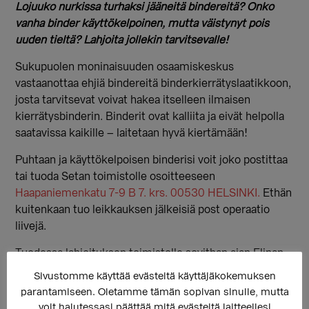
Lojuuko nurkissa turhaksi jääneitä bindereitä? Onko
vanha binder käyttökelpoinen, mutta väistynyt pois
uuden tieltä? Lahjoita jollekin tarvitsevalle!
Sukupuolen moninaisuuden osaamiskeskus
vastaanottaa ehjiä bindereitä binderkierrätyslaatikkoon,
josta tarvitsevat voivat hakea itselleen ilmaisen
kierrätysbinderin. Binderit ovat kalliita ja eivät helpolla
saatavissa kaikille – laitetaan hyvä kiertämään!
Puhtaan ja käyttökelpoisen binderisi voit joko postittaa
tai tuoda Setan toimistolle osoitteeseen
Haapaniemenkatu 7-9 B 7. krs. 00530 HELSINKI.
Ethän
kuitenkaan tuo leikkauksen jälkeisiä post operaatio
liivejä.
Tuodessa lahjoituksen toimistolle sovithan ajan Elinan
kanssa! Aikataulut ja lisätietoja: elina.sorsa@seta.fi
Sivustomme käyttää evästeitä käyttäjäkokemuksen
parantamiseen. Oletamme tämän sopivan sinulle, mutta
voit halutessasi päättää mitä evästeitä laitteellesi