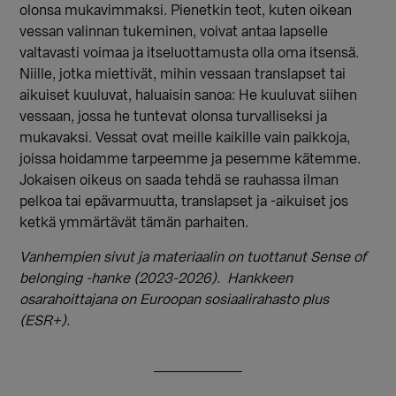
olonsa mukavimmaksi. Pienetkin teot, kuten oikean
vessan valinnan tukeminen, voivat antaa lapselle
valtavasti voimaa ja itseluottamusta olla oma itsensä.
Niille, jotka miettivät, mihin vessaan translapset tai
aikuiset kuuluvat, haluaisin sanoa: He kuuluvat siihen
vessaan, jossa he tuntevat olonsa turvalliseksi ja
mukavaksi. Vessat ovat meille kaikille vain paikkoja,
joissa hoidamme tarpeemme ja pesemme kätemme.
Jokaisen oikeus on saada tehdä se rauhassa ilman
pelkoa tai epävarmuutta, translapset ja -aikuiset jos
ketkä ymmärtävät tämän parhaiten.
Vanhempien sivut ja materiaalin on tuottanut Sense of
belonging -hanke (2023-2026). Hankkeen
osarahoittajana on Euroopan sosiaalirahasto plus
(ESR+).