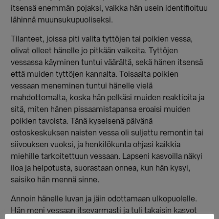
itsensä enemmän pojaksi, vaikka hän usein identifioituu
lähinnä muunsukupuoliseksi.
Tilanteet, joissa piti valita tyttöjen tai poikien vessa,
olivat olleet hänelle jo pitkään vaikeita. Tyttöjen
vessassa käyminen tuntui väärältä, sekä hänen itsensä
että muiden tyttöjen kannalta. Toisaalta poikien
vessaan meneminen tuntui hänelle vielä
mahdottomalta, koska hän pelkäsi muiden reaktioita ja
sitä, miten hänen pissaamistapansa eroaisi muiden
poikien tavoista. Tänä kyseisenä päivänä
ostoskeskuksen naisten vessa oli suljettu remontin tai
siivouksen vuoksi, ja henkilökunta ohjasi kaikkia
miehille tarkoitettuun vessaan. Lapseni kasvoilla näkyi
iloa ja helpotusta, suorastaan onnea, kun hän kysyi,
saisiko hän mennä sinne.
Annoin hänelle luvan ja jäin odottamaan ulkopuolelle.
Hän meni vessaan itsevarmasti ja tuli takaisin kasvot