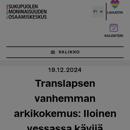
Hyppää
pääsisältöön
LAHJOITA
KALENTERI
VALIKKO
19.12.2024
Translapsen
vanhemman
arkikokemus: Iloinen
vessassa kävijä