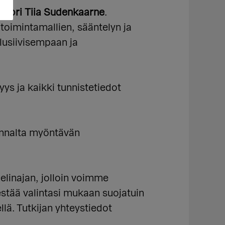
ohtori
Tiia Sudenkaarne
.
toimintamallien, sääntelyn ja
lusiivisempaan ja
yys ja kaikki tunnistetiedot
unnalta myöntävän
elinajan, jolloin voimme
stää valintasi mukaan suojatuin
llä. Tutkijan yhteystiedot