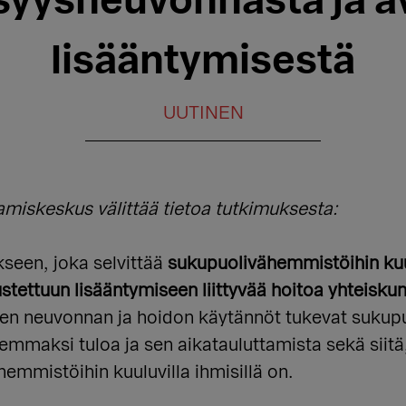
syysneuvonnasta ja a
lisääntymisestä
UUTINEN
iskeskus välittää tietoa tutkimuksesta:
seen, joka selvittää
sukupuolivähemmistöihin kuu
tettuun lisääntymiseen liittyvää hoitoa yhteisku
ten neuvonnan ja hoidon käytännöt tukevat sukup
emmaksi tuloa ja sen aikatauluttamista sekä siitä,
emmistöihin kuuluvilla ihmisillä on.