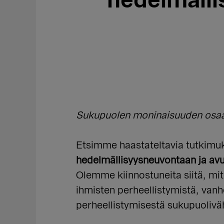
hedelmälli
Sukupuolen moninaisuuden osaam
Etsimme haastateltavia tutkimuk
hedelmällisyysneuvontaan ja avus
Olemme kiinnostuneita siitä, mi
ihmisten perheellistymistä, vanh
perheellistymisestä sukupuoliväh