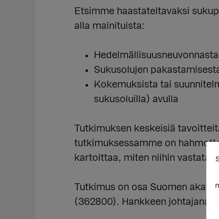
Etsimme haastateltavaksi sukupuo
alla mainituista:
Hedelmällisuusneuvonnasta j
Sukusolujen pakastamisesta
Kokemuksista tai suunnitelmi
sukusoluilla) avulla
Tutkimuksen keskeisiä tavoittei
tutkimuksessamme on hahmottaa 
kartoittaa, miten niihin vastataa
S
m
Tutkimus on osa Suomen akate
(362800). Hankkeen johtajana t