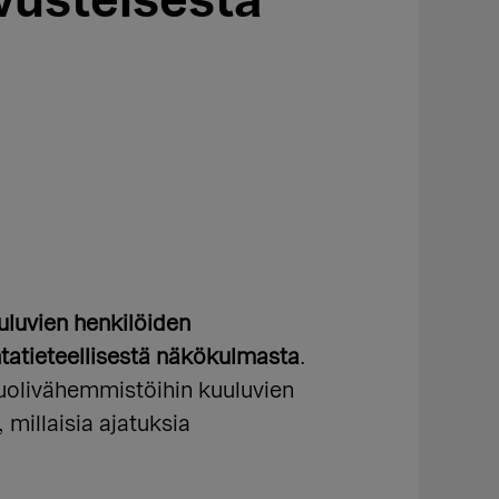
vusteisesta
luvien henkilöiden
ntatieteellisestä näkökulmasta
.
uolivähemmistöihin kuuluvien
 millaisia ajatuksia