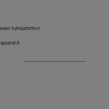
een tutkijatohtori
apland.fi