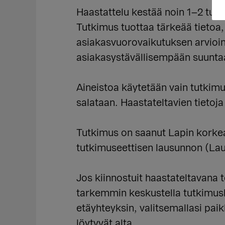
Haastattelu kestää noin 1–2 tunti
Tutkimus tuottaa tärkeää tietoa,
asiakasvuorovaikutuksen arvioin
asiakasystävällisempään suunta
Aineistoa käytetään vain tutkimuk
salataan. Haastateltavien tietoja e
Tutkimus on saanut Lapin korkea
tutkimuseettisen lausunnon (La
Jos kiinnostuit haastateltavana 
tarkemmin keskustella tutkimush
etäyhteyksin, valitsemallasi paik
löytyvät alta.