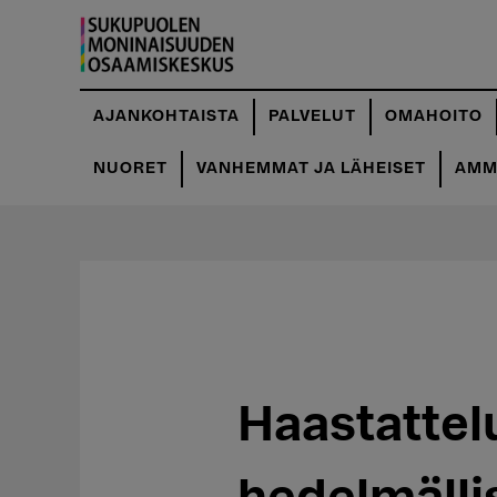
Hyppää
pääsisältöön
AJANKOHTAISTA
PALVELUT
OMAHOITO
NUORET
VANHEMMAT JA LÄHEISET
AMMA
Haastattel