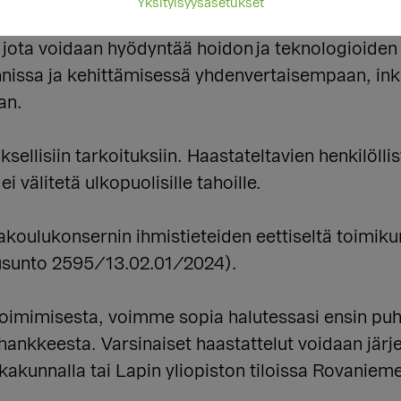
Yksityisyysasetukset
a. Haastattelijana toimii
Lapin yliopiston tutkijat
 jota voidaan hyödyntää hoidon ja teknologioiden 
nissa ja kehittämisessä yhdenvertaisempaan, ink
an.
sellisiin tarkoituksiin. Haastateltavien henkilöllis
i välitetä ulkopuolisille tahoille.
koulukonsernin ihmistieteiden eettiseltä toimik
usunto 2595/13.02.01/2024).
toimimisesta, voimme sopia halutessasi ensin puh
ankkeesta. Varsinaiset haastattelut voidaan järje
kakunnalla tai Lapin yliopiston tiloissa Rovanieme