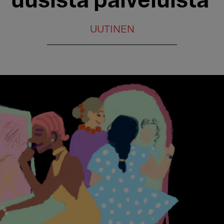
uusista palveluista
UUTINEN