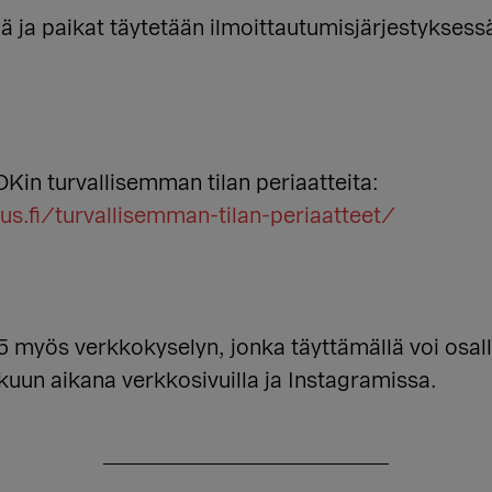
ja paikat täytetään ilmoittautumisjärjestyksess
n turvallisemman tilan periaatteita:
s.fi/turvallisemman-tilan-periaatteet/
myös verkkokyselyn, jonka täyttämällä voi osalli
kuun aikana verkkosivuilla ja Instagramissa.