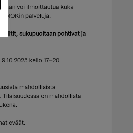
umaan voi ilmoittautua kuka
 SMOKin palveluja.
stiitit, sukupuoltaan pohtivat ja
 9.10.2025 kello 17–20
usista mahdollisista
a. Tilaisuudessa on mahdollista
tukena.
mat eväät.