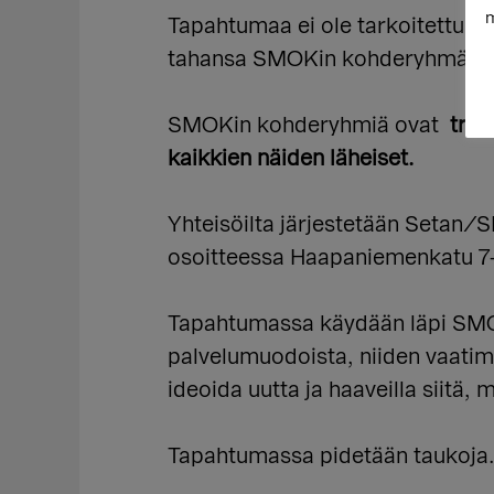
m
Tapahtumaa ei ole tarkoitettu a
tahansa SMOKin kohderyhmään ku
SMOKin kohderyhmiä ovat
trans
kaikkien näiden läheiset.
Yhteisöilta järjestetään Setan/
osoitteessa Haapaniemenkatu 7–9
Tapahtumassa käydään läpi SMOKi
palvelumuodoista, niiden vaatimi
ideoida uutta ja haaveilla siitä
Tapahtumassa pidetään taukoja. 