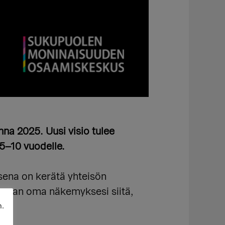
a 2025. Uusi visio tulee
 5–10 vuodelle.
ksena on kerätä yhteisön
tomaan oma näkemyksesi siitä,
n.