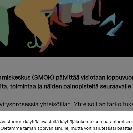
iskeskus (SMOK) päivittää visiotaan loppuvuonn
a, toimintaa ja näiden painopisteitä seuraavalle
itysprosessia yhteisöillan. Yhteisöillan tarkoitu
n SMOKin palveluita halutaan kehittää. Tule ker
i uudella tavalla!
ivustomme käyttää evästeitä käyttäjäkokemuksen parantamisee
Oletamme tämän sopivan sinulle, mutta voit halutessasi päättää