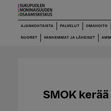
Hyppää
pääsisältöön
AJANKOHTAISTA
PALVELUT
OMAHOITO
NUORET
VANHEMMAT JA LÄHEISET
AMMA
SMOK kerää y