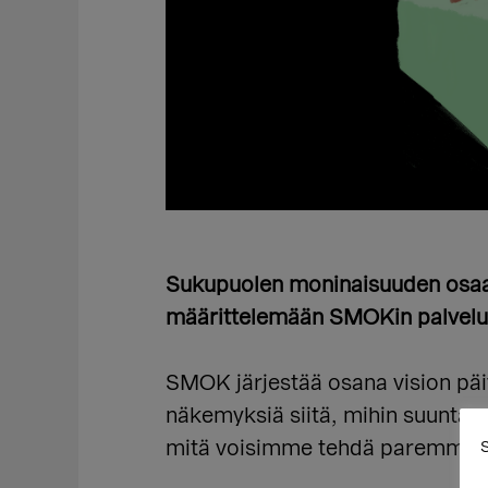
Sukupuolen moninaisuuden osaam
määrittelemään SMOKin palveluit
SMOK järjestää osana vision päiv
näkemyksiä siitä, mihin suuntaa
mitä voisimme tehdä paremmin ta
S