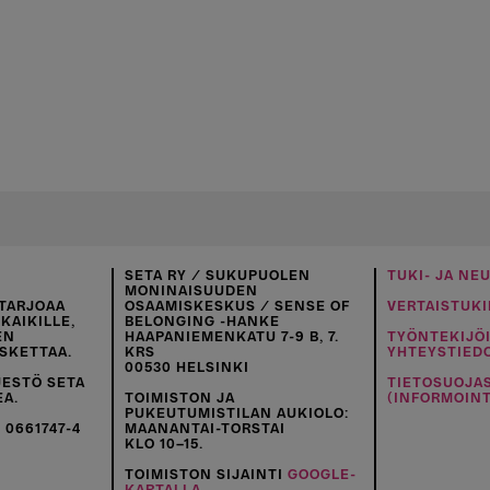
SETA RY / SUKUPUOLEN
TUKI- JA NE
MONINAISUUDEN
TARJOAA
OSAAMISKESKUS / SENSE OF
VERTAISTUKI
KAIKILLE,
BELONGING -HANKE
EN
HAAPANIEMENKATU 7-9 B, 7.
TYÖNTEKIJÖ
SKETTAA.
KRS
YHTEYSTIED
00530 HELSINKI
JESTÖ SETA
TIETOSUOJA
EA.
TOIMISTON JA
(INFORMOINT
PUKEUTUMISTILAN AUKIOLO:
 0661747-4
MAANANTAI-TORSTAI
KLO 10–15.
TOIMISTON SIJAINTI
GOOGLE-
KARTALLA
.