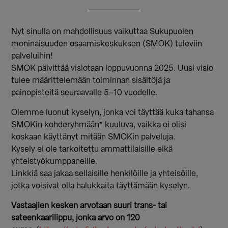
Nyt sinulla on mahdollisuus vaikuttaa Sukupuolen
moninaisuuden osaamiskeskuksen (SMOK) tuleviin
palveluihin!
SMOK päivittää visiotaan loppuvuonna 2025. Uusi visio
tulee määrittelemään toiminnan sisältöjä ja
painopisteitä seuraavalle 5–10 vuodelle.
Olemme luonut kyselyn, jonka voi täyttää kuka tahansa
SMOKin kohderyhmään* kuuluva, vaikka ei olisi
koskaan käyttänyt mitään SMOKin palveluja.
Kysely ei ole tarkoitettu ammattilaisille eikä
yhteistyökumppaneille.
Linkkiä saa jakaa sellaisille henkilöille ja yhteisöille,
jotka voisivat olla halukkaita täyttämään kyselyn.
Vastaajien kesken arvotaan suuri trans- tai
sateenkaarilippu, jonka arvo on 120