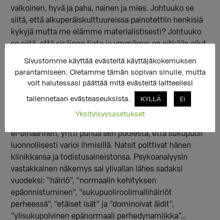
valkoinen, hyvä ja paha, nainen ja mies. Johtuuko se
siitä, että alkuperäiskulttuureissa painotettiin henkisiä
kykyjä mutta me elämme materialistisesti? Johtuuko
se siitä, että sisäinen tieto ja ymmärrys on pitkään ollut
aliarvostettua tieteessä verrattuna mitattavissa olevaan
Sivustomme käyttää evästeitä käyttäjäkokemuksen
fyysiseen todellisuuteen vai kirkkoko meillä halusi
parantamiseen. Oletamme tämän sopivan sinulle, mutta
ylläpitää hetero- ja sukupuolinormatiivisuutta?
voit halutessasi päättää mitä evästeitä laitteellesi
Synnin jälkeen seurasi häiriö. 1900-luvun alkaessa
tallennetaan evästeaseuksista.
KYLLÄ
Ei
sukupuolen määrittelyvalta oli jo siirretty lääkäreille.
Yksityisyysasetukset
Kuuluisa seksologi ja lääkäri
Hirschfeld
, joka itsekin oli
ei-binäärinen, yritti puhua sen puolesta, että sukupuoli
luonnollisesti varioi ihmisillä. Natsit polttivat hänen
klinikkansa ja todistusaineistonsa. Psykoanalyysin
vastakkainen näkemys sai ylivallan lähes sadaksi
vuodeksi: ”häiriö”, ”normaalin kehityksen
epäonnistuminen”, ”sukupuoliroolimallihäiriöt
perheessä”, ”etäiset isät” ja ”dominoivat äidit”,
”ylisukupolvinen epänormaali perhedynamiikka”…