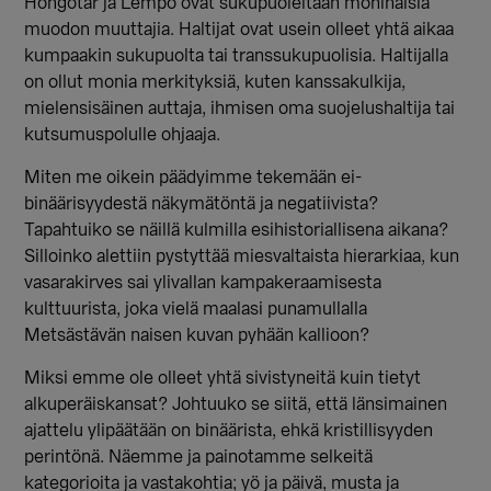
Hongotar ja Lempo ovat sukupuoleltaan moninaisia
muodon muuttajia. Haltijat ovat usein olleet yhtä aikaa
kumpaakin sukupuolta tai transsukupuolisia. Haltijalla
on ollut monia merkityksiä, kuten kanssakulkija,
mielensisäinen auttaja, ihmisen oma suojelushaltija tai
kutsumuspolulle ohjaaja.
Miten me oikein päädyimme tekemään ei-
binäärisyydestä näkymätöntä ja negatiivista?
Tapahtuiko se näillä kulmilla esihistoriallisena aikana?
Silloinko alettiin pystyttää miesvaltaista hierarkiaa, kun
vasarakirves sai ylivallan kampakeraamisesta
kulttuurista, joka vielä maalasi punamullalla
Metsästävän naisen kuvan pyhään kallioon?
Miksi emme ole olleet yhtä sivistyneitä kuin tietyt
alkuperäiskansat? Johtuuko se siitä, että länsimainen
ajattelu ylipäätään on binäärista, ehkä kristillisyyden
perintönä. Näemme ja painotamme selkeitä
kategorioita ja vastakohtia; yö ja päivä, musta ja