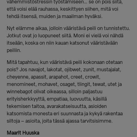
vähemmistöstressin työstämiseen… se on pois siitä,
että voisi elää rauhassa, keskittyen siihen, mitä voi
tehdä itsensä, muiden ja maailman hyväksi.
Nyt elämme aikaa, jolloin vääristävä peili on tunnistettu.
Jotkut ovat jo luopuneet siitä. Moni ei vielä voi nähdä
itseään, koska on niin kauan katsonut vääristävään
peiliin.
Mitä tapahtuu, kun vääristävä peili kokonaan otetaan
pois? Jos navajot, lakotat, ojibwet, zunit, mustajalat,
cheyenne, apassit, arapahot, creet, crowit,
menomineet, mohavet, osaget, tlingit, tewat, utet ja
winnebagot olivat oikeassa, silloin paljastuu
erityisherkkyyttä, empatiaa, luovuutta, käsillä
tekemisen taitoa, avarakatseisuutta, asioiden
katsomista monesta eri suunnasta ja kykyä rakentaa
siltoja
– asioita, joita t
ässä ajassa tarvitsisimme.
Maarit Huuska