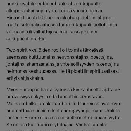
henki, ovat ilmentäneet kolmatta sukupuolta
alkuperäiskansojen yhteisöissä vuosituhansia.
Historiallisesti tätä ominaislaatua pidettiin lahjana
–
mutta kolonialisaatiossa t
ämä sukupuoli kiellettiin ja
voimaan tuli valloittajakansan kaksijakoinen
sukupuolihierarkia.
Two-spirit yksilöiden rooli oli toimia tärkeässä
asemassa kulttuurisina neuvonantajina, opettajina,
johtajina, shamaaneina ja yhteisöllisyyden rakentajina
heimonsa keskuudessa. Heitä pidettiin spirituaalisesti
erityislahjakkaina.
Myös Euroopan hautalöydöissä kivikautiselta ajalta ei-
binäärisyys näkyy ja sitä tunnuttiin arvostavan.
Muinaiset alkujumalattaret eri kulttuureissa ovat myös
huomattavan usein olleet androgyynejä, myös Uralilta
länteen. Emme siis aina ole kieltäneet ei-binäärisyyttä.
Se on osa kulttuurin mytologiaa. Vanhat jumalat