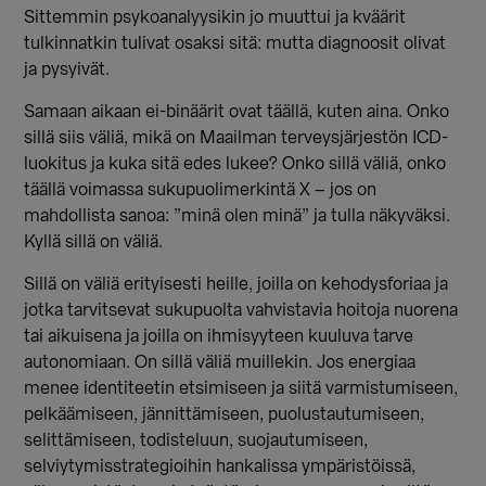
Sittemmin psykoanalyysikin jo muuttui ja kväärit
tulkinnatkin tulivat osaksi sitä: mutta diagnoosit olivat
ja pysyivät.
Samaan aikaan ei-binäärit ovat täällä, kuten aina. Onko
sillä siis väliä, mikä on Maailman terveysjärjestön ICD-
luokitus ja kuka sitä edes lukee? Onko sillä väliä, onko
täällä voimassa sukupuolimerkintä X
– jos on
mahdollista sanoa: ”min
ä olen minä” ja tulla näkyväksi.
Kyllä sillä on väliä.
Sillä on väliä erityisesti heille, joilla on kehodysforiaa ja
jotka tarvitsevat sukupuolta vahvistavia hoitoja nuorena
tai aikuisena ja joilla on ihmisyyteen kuuluva tarve
autonomiaan. On sillä väliä muillekin. Jos energiaa
menee identiteetin etsimiseen ja siitä varmistumiseen,
pelkäämiseen, jännittämiseen, puolustautumiseen,
selittämiseen, todisteluun, suojautumiseen,
selviytymisstrategioihin hankalissa ympäristöissä,