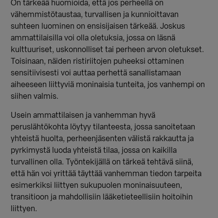
On tärkeää huomioida, että jos perheellä on
vähemmistötaustaa, turvallisen ja kunnioittavan
suhteen luominen on ensisijaisen tärkeää. Joskus
ammattilaisilla voi olla oletuksia, jossa on läsnä
kulttuuriset, uskonnolliset tai perheen arvon oletukset.
Toisinaan, näiden ristiriitojen puheeksi ottaminen
sensitiivisesti voi auttaa perhettä sanallistamaan
aiheeseen liittyviä moninaisia tunteita, jos vanhempi on
siihen valmis.
Usein ammattilaisen ja vanhemman hyvä
peruslähtökohta löytyy tilanteesta, jossa sanoitetaan
yhteistä huolta, perheenjäsenten välistä rakkautta ja
pyrkimystä luoda yhteistä tilaa, jossa on kaikilla
turvallinen olla.
Työntekijällä on tärkeä tehtävä siinä,
että hän voi yrittää täyttää vanhemman tiedon tarpeita
esimerkiksi liittyen sukupuolen moninaisuuteen,
transitioon ja mahdollisiin lääketieteellisiin hoitoihin
liittyen.