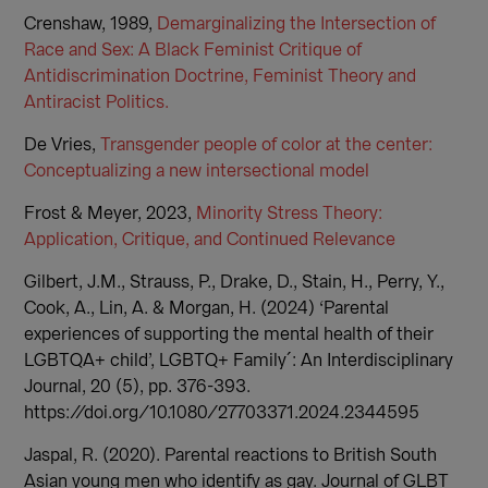
Crenshaw, 1989,
Demarginalizing the Intersection of
Race and Sex: A Black Feminist Critique of
Antidiscrimination Doctrine, Feminist Theory and
Antiracist Politics.
De Vries,
Transgender people of color at the center:
Conceptualizing a new intersectional model
Frost & Meyer, 2023,
Minority Stress Theory:
Application, Critique, and Continued Relevance
Gilbert, J.M., Strauss, P., Drake, D., Stain, H., Perry, Y.,
Cook, A., Lin, A. & Morgan, H. (2024) ‘Parental
experiences of supporting the mental health of their
LGBTQA+ child’, LGBTQ+ Family´: An Interdisciplinary
Journal, 20 (5), pp. 376-393.
https://doi.org/10.1080/27703371.2024.2344595
Jaspal, R. (2020). Parental reactions to British South
Asian young men who identify as gay. Journal of GLBT