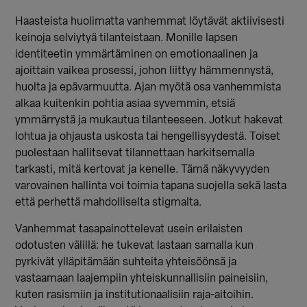
Haasteista huolimatta vanhemmat löytävät aktiivisesti
keinoja selviytyä tilanteistaan. Monille lapsen
identiteetin ymmärtäminen on emotionaalinen ja
ajoittain vaikea prosessi, johon liittyy hämmennystä,
huolta ja epävarmuutta. Ajan myötä osa vanhemmista
alkaa kuitenkin pohtia asiaa syvemmin, etsiä
ymmärrystä ja mukautua tilanteeseen.
Jotkut hakevat
lohtua ja ohjausta uskosta tai hengellisyydestä. Toiset
puolestaan hallitsevat tilannettaan harkitsemalla
tarkasti, mitä kertovat ja kenelle. Tämä näkyvyyden
varovainen hallinta voi toimia tapana suojella sekä lasta
että perhettä mahdolliselta stigmalta.
Vanhemmat tasapainottelevat usein erilaisten
odotusten välillä: he tukevat lastaan samalla kun
pyrkivät ylläpitämään suhteita yhteisöönsä ja
vastaamaan laajempiin yhteiskunnallisiin paineisiin,
kuten rasismiin ja institutionaalisiin raja-aitoihin.