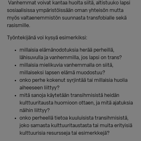
Vanhemmat voivat kantaa huolta siitä, altistuuko lapsi
sosiaalisissa ympäristöissään oman yhteisön mutta
myös valtaenemmistön suunnasta transfobialle sekä
rasismille.
Työntekijänä voi kysyä esimerkiksi:
millaisia elämänodotuksia herää perheillä,
lähisuvulla ja vanhemmilla, jos lapsi on trans?
millaisia mielikuvia vanhemmalla on siitä,
millaiseksi lapsen elämä muodostuu?
onko perhe kokenut syrjintää tai millaisia huolia
aiheeseen liittyy?
mitä sanoja käytetään transihmisistä heidän
kulttuuritausta huomioon ottaen, ja mitä ajatuksia
näihin liittyy?
onko perheellä tietoa kuuluisista transihmisistä,
joko samasta kulttuuritaustasta tai muita erityisiä
kulttuurisia resursseja tai esimerkkejä?