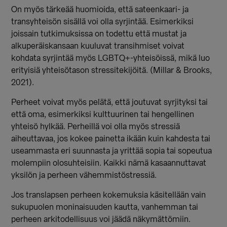
On myös tärkeää huomioida, että sateenkaari- ja
transyhteisön sisällä voi olla syrjintää. Esimerkiksi
joissain tutkimuksissa on todettu että mustat ja
alkuperäiskansaan kuuluvat transihmiset voivat
kohdata syrjintää myös LGBTQ+-yhteisöissä, mikä luo
erityisiä yhteisötason stressitekijöitä. (Millar & Brooks,
2021).
Perheet voivat myös pelätä, että joutuvat syrjityksi tai
että oma, esimerkiksi kulttuurinen tai hengellinen
yhteisö hylkää. Perheillä voi olla myös stressiä
aiheuttavaa, jos kokee painetta ikään kuin kahdesta tai
useammasta eri suunnasta ja yrittää sopia tai sopeutua
molempiin olosuhteisiin. Kaikki nämä kasaannuttavat
yksilön ja perheen vähemmistöstressiä
.
Jos translapsen perheen kokemuksia käsitellään vain
sukupuolen moninaisuuden kautta, vanhemman tai
perheen arkitodellisuus voi jäädä näkymättömiin.