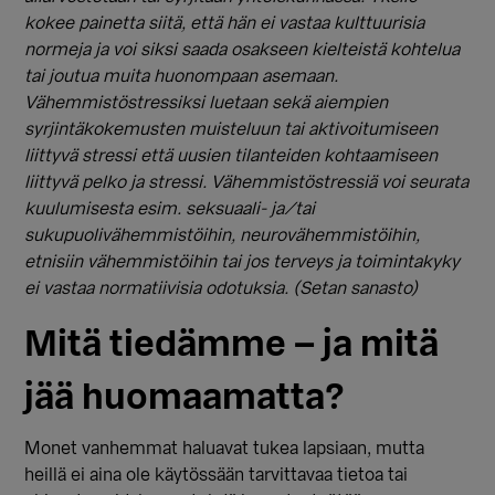
kokee painetta siitä, että hän ei vastaa kulttuurisia
normeja ja voi siksi saada osakseen kielteistä kohtelua
tai joutua muita huonompaan asemaan.
Vähemmistöstressiksi luetaan sekä aiempien
syrjintäkokemusten muisteluun tai aktivoitumiseen
liittyvä stressi että uusien tilanteiden kohtaamiseen
liittyvä pelko ja stressi. Vähemmistöstressiä voi seurata
kuulumisesta esim. seksuaali- ja/tai
sukupuolivähemmistöihin, neurovähemmistöihin,
etnisiin vähemmistöihin tai jos terveys ja toimintakyky
ei vastaa normatiivisia odotuksia. (Setan sanasto)
Mitä tiedämme – ja mitä
jää huomaamatta?
Monet vanhemmat haluavat tukea lapsiaan, mutta
heillä ei aina ole käytössään tarvittavaa tietoa tai