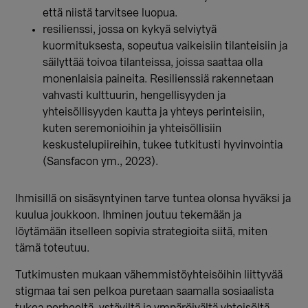
että niistä tarvitsee luopua.
resilienssi, jossa on kykyä selviytyä
kuormituksesta, sopeutua vaikeisiin tilanteisiin ja
säilyttää toivoa tilanteissa, joissa saattaa olla
monenlaisia paineita.
Resilienssiä rakennetaan
vahvasti kulttuurin, hengellisyyden ja
yhteisöllisyyden kautta ja yhteys perinteisiin,
kuten seremonioihin ja yhteisöllisiin
keskustelupiireihin, tukee tutkitusti hyvinvointia
(Sansfacon ym., 2023).
Ihmisillä on sisäsyntyinen tarve tuntea olonsa hyväksi ja
kuulua joukkoon. Ihminen joutuu tekemään ja
löytämään itselleen sopivia strategioita siitä, miten
tämä toteutuu.
Tutkimusten mukaan vähemmistöyhteisöihin liittyvää
stigmaa tai sen pelkoa puretaan saamalla sosiaalista