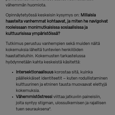
vähemmän huomiota.
Opinnäytetyössä keskeisin kysymys on:
Millaisia
haasteita vanhemmat kohtaavat, ja miten he navigoivat
rooleissaan monimutkaisissa sosiaalisissa ja
kulttuurisissa ympäristöissä?
Tutkimus perustuu vanhempien sekä muiden näitä
kokemuksia läheltä tuntevien henkilöiden
haastatteluihin. Kokemusten tarkastelussa
hyödynnetään kahta keskeistä käsitettä:
Intersektionaalisuus
korostaa sitä, kuinka
päällekkäiset identiteetit – kuten rodullistaminen
kulttuurinen ja etninen tausta muovaavat elettyjä
kokemuksia.
Vähemmistöstressi
viittaa jatkuviin paineisiin,
joita syntyy stigman, ulossulkemisen ja rajallisen
tuen seurauksena*.