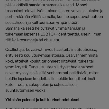
päällekkäisiä haasteita samanaikaisesti.
Monet
tasapainottelevat työn, taloudellisten velvollisuuksien ja
perhe-elämän välillä samalla, kun he sopeutuvat uuteen
sosiaaliseen ja kulttuuriseen ympäristöön.
Samanaikaisesti he pyrkivät ymmärtämään ja
tukemaan lapsensa LGBTQ+-identiteettiä, usein ilman
riittäviä resursseja tai ohjausta.
Osallistujat kuvasivat myös haasteita instituutioissa,
erityisesti koulutusympäristöissä. Osa vanhemmista
koki, etteivät koulut tarjonneet riittävästi tukea tai
ymmärrystä. Turvallisuuteen liittyvät huolenaiheet
olivat myös yleisiä, sillä vanhemmat pelkäsivät, miten
heidän lapsiaan kohdeltaisiin heidän identiteettinsä
kuten rodun, sukupuolen ja seksuaalisen
suuntautumisen vuoksi.
Yhteisön paineet ja kulttuuriset odotukset