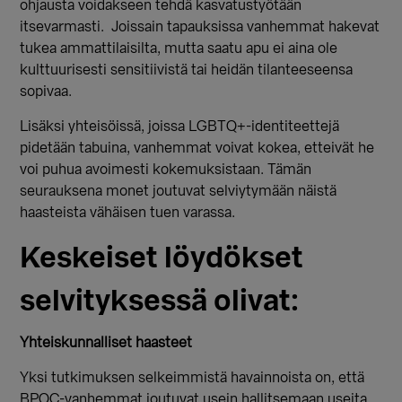
ohjausta voidakseen tehdä kasvatustyötään
itsevarmasti.
Joissain tapauksissa vanhemmat hakevat
tukea ammattilaisilta, mutta saatu apu ei aina ole
kulttuurisesti sensitiivistä tai heidän tilanteeseensa
sopivaa.
Lisäksi yhteisöissä, joissa LGBTQ+-identiteettejä
pidetään tabuina, vanhemmat voivat kokea, etteivät he
voi puhua avoimesti kokemuksistaan. Tämän
seurauksena monet joutuvat selviytymään näistä
haasteista vähäisen tuen varassa.
Keskeiset löydökset
selvityksessä olivat:
Yhteiskunnalliset haasteet
Yksi tutkimuksen selkeimmistä havainnoista on, että
BPOC-vanhemmat joutuvat usein hallitsemaan useita