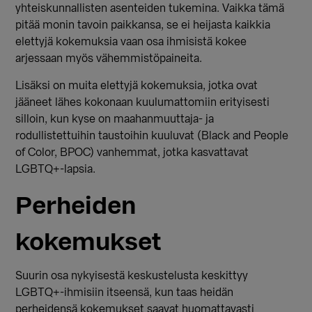
yhteiskunnallisten asenteiden tukemina. Vaikka tämä
pitää monin tavoin paikkansa, se ei heijasta kaikkia
elettyjä kokemuksia vaan osa ihmisistä kokee
arjessaan myös vähemmistöpaineita.
Lisäksi on muita elettyjä kokemuksia, jotka ovat
jääneet lähes kokonaan kuulumattomiin erityisesti
silloin, kun kyse on maahanmuuttaja- ja
rodullistettuihin taustoihin kuuluvat (Black and People
of Color, BPOC) vanhemmat, jotka kasvattavat
LGBTQ+-lapsia.
Perheiden
kokemukset
Suurin osa nykyisestä keskustelusta keskittyy
LGBTQ+-ihmisiin itseensä, kun taas heidän
perheidensä kokemukset saavat huomattavasti