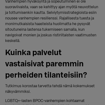
Vanhempien hyväksyntä ja sopeutuminen ei ole
suoraviivaista, vaan se kehittyy ajan myötä neuvottelun
ja tottumisenkin kautta.
Selviytymisstrategioista esiin
nousee vanhempien resilienssi. Rajallisesta tuesta ja
monimutkaisista haasteista huolimatta he pysyvät
sitoutuneina lastensa tukemiseen samalla, kun
navigoivat monien ja joskus ristiriitaisten vaatimusten
keskellä.
Kuinka palvelut
vastaisivat paremmin
perheiden tilanteisiin?
Tutkimus korostaa tarvetta tehdä nämä kokemukset
näkyvämmiksi.
LGBTQ+-lasten BPOC-vanhempien kohtaamat