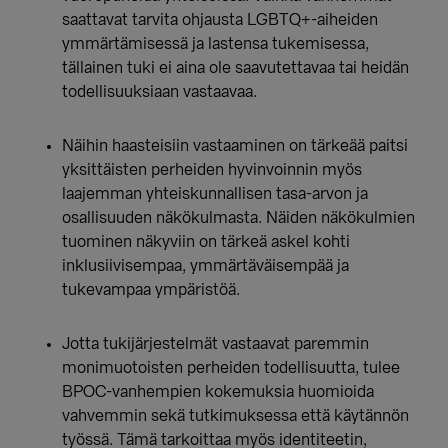
saattavat tarvita ohjausta LGBTQ+-aiheiden
ymmärtämisessä ja lastensa tukemisessa,
tällainen tuki ei aina ole saavutettavaa tai heidän
todellisuuksiaan vastaavaa.
Näihin haasteisiin vastaaminen on tärkeää paitsi
yksittäisten perheiden hyvinvoinnin myös
laajemman yhteiskunnallisen tasa-arvon ja
osallisuuden näkökulmasta. Näiden näkökulmien
tuominen näkyviin on tärkeä askel kohti
inklusiivisempaa, ymmärtäväisempää ja
tukevampaa ympäristöä.
Jotta tukijärjestelmät vastaavat paremmin
monimuotoisten perheiden todellisuutta, tulee
BPOC-vanhempien kokemuksia huomioida
vahvemmin sekä tutkimuksessa että käytännön
työssä.
Tämä tarkoittaa myös identiteetin,