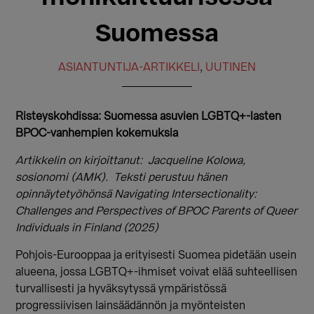
Suomessa
ASIANTUNTIJA-ARTIKKELI
,
UUTINEN
Risteyskohdissa: Suomessa asuvien LGBTQ+-lasten
BPOC-vanhempien kokemuksia
Artikkelin on kirjoittanut: Jacqueline Kolowa,
sosionomi (AMK). Teksti perustuu hänen
opinnäytetyöhönsä
Navigating Intersectionality:
Challenges and Perspectives of BPOC Parents of
Queer
Individuals in Finland (2025)
Pohjois-Eurooppaa ja erityisesti Suomea pidetään usein
alueena, jossa LGBTQ+-ihmiset voivat elää suhteellisen
turvallisesti ja hyväksytyssä ympäristössä
progressiivisen lainsäädännön ja myönteisten