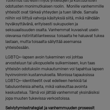
Tutkimus tuo esiin myös yhteisöjen ja kulttuuristen
odotusten monimutkaisen roolin.
Monille vanhemmille
yhteisöt ovat tärkeä yhteyden ja tuen lähde. Samalla
niihin voi liittyä vahvoja käsityksiä siitä, mikä nähdään
hyväksyttävänä, erityisesti sukupuolen ja
seksuaalisuuden osalta. Vanhemmat kuvasivat usein
olevansa ristiriitatilanteessa: toisaalta he haluavat tukea
lastaan, mutta toisaalta säilyttää asemansa
yhteisössään.
LGBTQ+-lapsen avoin tukeminen voi johtaa
arvosteluun tai ulkopuolelle sulkemiseen, kun taas
yhteisön odotuksiin mukautuminen voi tapahtua lapsen
hyvinvoinnin kustannuksella. Monissa tapauksissa
LGBTQ+-identiteetit ovat edelleen herkkiä tai
tabuluonteisia aiheita, mikä vaikeuttaa avointa
keskustelua. Tämä voi jättää vanhemmat yksinäisiksi
jopa muuten tukevissa verkostoissa.
Selviytymisstrategiat ja vanhemmuuden prosessit