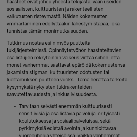
haasteet eivät johdu yhdestä tekijästä, vaan useiden
sosiaalisten, kulttuuristen ja rakenteellisten
vaikutusten risteymästä. Näiden kokemusten
ymmärtäminen edellyttääkin lähestymistapaa, joka
tunnistaa tämän monimutkaisuuden.
Tutkimus nostaa esiin myös puutteita
tukijärjestelmissä. Opinnäytetyöhön haastateltavien
osallistujien rekrytoinnin vaikeus viittaa siihen, että
monet vanhemmat saattavat epäröidä kokemustensa
jakamista stigman, kulttuuristen odotusten tai
luottamuksen puutteen vuoksi. Tämä herättää tärkeitä
kysymyksiä nykyisten tukirakenteiden
saavutettavuudesta ja inklusiivisuudesta.
Tarvitaan selvästi enemmän kulttuurisesti
sensitiivisiä ja osallistavia palveluja, erityisesti
koulutuksessa ja sosiaalipalveluissa, sekä
pyrkimyksiä edistää avointa ja kunnioittavaa
vuoropuhelua yhteisöissä. Vaikka vanhemmat