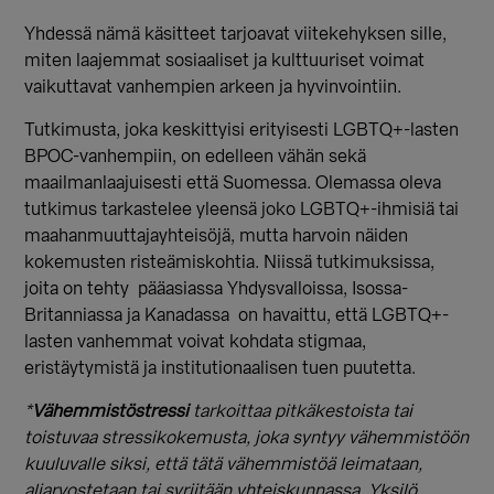
Yhdessä nämä käsitteet tarjoavat viitekehyksen sille,
miten laajemmat sosiaaliset ja kulttuuriset voimat
vaikuttavat vanhempien arkeen ja hyvinvointiin.
Tutkimusta, joka keskittyisi erityisesti LGBTQ+-lasten
BPOC-vanhempiin, on edelleen vähän sekä
maailmanlaajuisesti että Suomessa.
Olemassa oleva
tutkimus tarkastelee yleensä joko LGBTQ+-ihmisiä tai
maahanmuuttajayhteisöjä, mutta harvoin näiden
kokemusten risteämiskohtia. Niissä tutkimuksissa,
joita on tehty pääasiassa Yhdysvalloissa, Isossa-
Britanniassa ja Kanadassa on havaittu, että LGBTQ+-
lasten vanhemmat voivat kohdata stigmaa,
eristäytymistä ja institutionaalisen tuen puutetta.
*
Vähemmistöstressi
tarkoittaa pitkäkestoista tai
toistuvaa stressikokemusta, joka syntyy vähemmistöön
kuuluvalle siksi, että tätä vähemmistöä leimataan,
aliarvostetaan tai syrjitään yhteiskunnassa. Yksilö