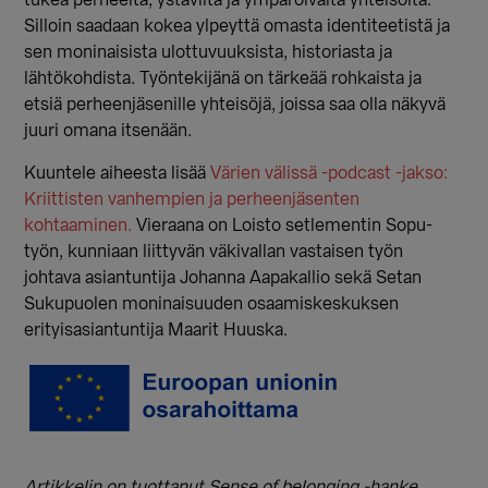
tukea perheeltä, ystäviltä ja ympäröivältä yhteisöltä.
Silloin saadaan kokea ylpeyttä omasta identiteetistä ja
sen moninaisista ulottuvuuksista, historiasta ja
lähtökohdista. Työntekijänä on tärkeää rohkaista ja
etsiä perheenjäsenille yhteisöjä, joissa saa olla näkyvä
juuri omana itsenään.
Kuuntele aiheesta lisää
Värien välissä -podcast -jakso:
Kriittisten vanhempien ja perheenjäsenten
kohtaaminen.
Vieraana on Loisto setlementin Sopu-
työn, kunniaan liittyvän väkivallan vastaisen työn
johtava asiantuntija Johanna Aapakallio sekä Setan
Sukupuolen moninaisuuden osaamiskeskuksen
erityisasiantuntija Maarit Huuska.
Artikkelin on tuottanut Sense of belonging -hanke