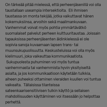
On tärkeää pitää mielessä, että perheenjäsenillä voi olla
taustallaan useampia intersektioita. Eli ihmisen
taustassa on monta tekijää, jotka vaikuttavat hänen
kokemuksiinsa, arvoihin sekä maailmankuvaan.
Vanhemmat voivat myös pohtia ymmärtävätkö
suomalaiset palvelut perheen kulttuuritaustaa. Joissain
tapauksissa perheenjäsenten äidinkielessä ei ole
sopivia sanoja kuvaamaan lapsen trans- tai
muunsukupuolisuutta. Keskusteluissa voi olla myös
kielimuuri, joka vaikeuttaa kommunikaatiota.
Sukupuolesta puhuminen voi myös tuntua
vanhemmasta tai vanhemmista hyvin yksityiseltä
asialta, ja jos kommunikaatioon käytetään tulkkia,
aiheen puheeksi ottaminen vieraiden kuullen voi tuntua
vaikealta. Tällaisissa tilanteissa
sateenkaarisensitiivisen tulkin käyttö ja sellaisen
mahdollisuuden käyttäminen voi itsessään jo helpottaa
perhettä.