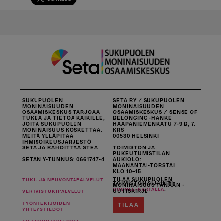
SUKUPUOLEN
SETA RY / SUKUPUOLEN
MONINAISUUDEN
MONINAISUUDEN
OSAAMISKESKUS TARJOAA
OSAAMISKESKUS / SENSE OF
TUKEA JA TIETOA KAIKILLE,
BELONGING -HANKE
JOITA SUKUPUOLEN
HAAPANIEMENKATU 7-9 B, 7.
MONINAISUUS KOSKETTAA.
KRS
MEITÄ YLLÄPITÄÄ
00530 HELSINKI
IHMISOIKEUSJÄRJESTÖ
SETA JA RAHOITTAA STEA.
TOIMISTON JA
PUKEUTUMISTILAN
SETAN Y-TUNNUS: 0661747-4
AUKIOLO:
MAANANTAI-TORSTAI
KLO 10–15.
TILAA SUKUPUOLEN
TUKI- JA NEUVONTAPALVELUT
TOIMISTON SIJAINTI
MONINAISUUS TÄNÄÄN -
.
GOOGLE-KARTALLA
UUTISKIRJE
VERTAISTUKIPALVELUT
TYÖNTEKIJÖIDEN
TILAA
YHTEYSTIEDOT