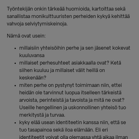
Työntekijän onkin tärkeää huomioida, kartoittaa sekä
sanallistaa monikulttuuristen perheiden kykyä kehittää
vahvoja selviytymiskeinoja.
Nämä ovat usein:
millaisiin yhteisöihin perhe ja sen jäsenet kokevat
kuuluvansa
millaiset perhesuhteet asiakkaalla ovat? Ketä
siihen kuuluu ja millaiset välit heillä on
keskenään?
miten perhe on pystynyt toimimaan niin, ettei
heidän ole tarvinnut luopua itselleen tärkeistä
arvoista, perinteistä ja tavoista ja mitä ne ovat?
Useille hengellinen ja uskonnollinen yhteisö tuo
merkitystä ja turvaa.
kyky elää usean identiteetin kanssa niin, että se
tuo tasapainoa sekä iloa elämään. Eli eri
identiteetit voivat olla olemassa yhtä aikaa ilman