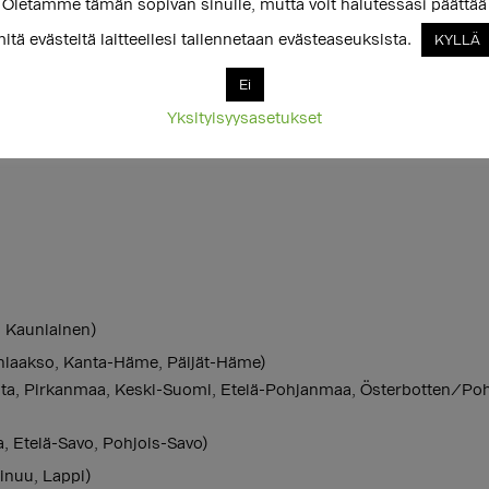
Oletamme tämän sopivan sinulle, mutta voit halutessasi päättää
itä evästeitä laitteellesi tallennetaan evästeaseuksista.
KYLLÄ
Ei
Yksityisyysasetukset
 Kauniainen)
laakso, Kanta-Häme, Päijät-Häme)
nta, Pirkanmaa, Keski-Suomi, Etelä-Pohjanmaa, Österbotten/Po
a, Etelä-Savo, Pohjois-Savo)
inuu, Lappi)