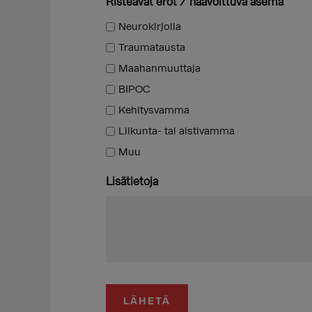
Risteävät erot / haavoittuva asema
Neurokirjolla
Traumatausta
Maahanmuuttaja
BIPOC
Kehitysvamma
Liikunta- tai aistivamma
Muu
Lisätietoja
LÄHETÄ