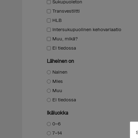
Sukupuoleton
Transvestiitti
HLB
Intersukupuolinen kehovariaatio
Muu, mikä?
Ei tiedossa
Läheinen on
Nainen
Mies
Muu
Ei tiedossa
Ikäluokka
0–6
S
7–14