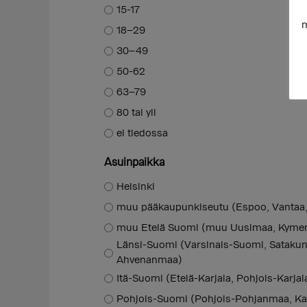
15-17
m
18–29
30–49
50-62
63–79
80 tai yli
ei tiedossa
Asuinpaikka
Helsinki
muu pääkaupunkiseutu (Espoo, Vantaa,
muu Etelä Suomi (muu Uusimaa, Kymen
Länsi-Suomi (Varsinais-Suomi, Sataku
Ahvenanmaa)
Itä-Suomi (Etelä-Karjala, Pohjois-Karjal
Pohjois-Suomi (Pohjois-Pohjanmaa, Ka