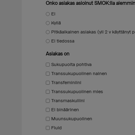
Onko asiakas asioinut SMOK:lla aiemmi
Ei
Kyllä
Pitkäaikainen asiakas (yli 2 v käyttänyt p
Ei tiedossa
Asiakas on
Sukupuolta pohtiva
Transsukupuolinen nainen
Transfeminiini
Transsukupuolinen mies
Transmaskuliini
Ei binäärinen
Muunsukupuolinen
Fluid