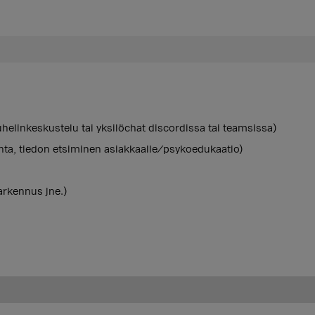
helinkeskustelu tai yksilöchat discordissa tai teamsissa)
ta, tiedon etsiminen asiakkaalle/psykoedukaatio)
arkennus jne.)