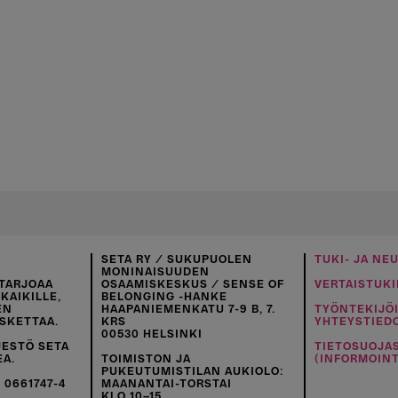
SETA RY / SUKUPUOLEN
TUKI- JA NE
MONINAISUUDEN
TARJOAA
OSAAMISKESKUS / SENSE OF
VERTAISTUKI
KAIKILLE,
BELONGING -HANKE
EN
HAAPANIEMENKATU 7-9 B, 7.
TYÖNTEKIJÖ
SKETTAA.
KRS
YHTEYSTIED
00530 HELSINKI
JESTÖ SETA
TIETOSUOJA
EA.
TOIMISTON JA
(INFORMOINT
PUKEUTUMISTILAN AUKIOLO:
 0661747-4
MAANANTAI-TORSTAI
KLO 10–15.