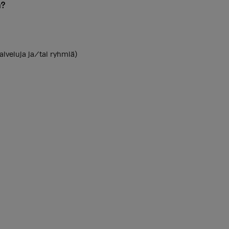
n?
alveluja ja/tai ryhmiä)