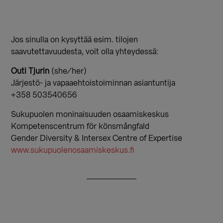
Jos sinulla on kysyttää esim. tilojen
saavutettavuudesta, voit olla yhteydessä:
Outi Tjurin
(she/her)
Järjestö- ja vapaaehtoistoiminnan asiantuntija
+358 503540656
Sukupuolen moninaisuuden osaamiskeskus
Kompetenscentrum för könsmångfald
Gender Diversity & Intersex Centre of Expertise
www.sukupuolenosaamiskeskus.fi