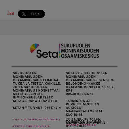
Jaa
SUKUPUOLEN
SETA RY / SUKUPUOLEN
MONINAISUUDEN
MONINAISUUDEN
OSAAMISKESKUS TARJOAA
OSAAMISKESKUS / SENSE OF
TUKEA JA TIETOA KAIKILLE,
BELONGING -HANKE
JOITA SUKUPUOLEN
HAAPANIEMENKATU 7-9 B, 7.
MONINAISUUS KOSKETTAA.
KRS
MEITÄ YLLÄPITÄÄ
00530 HELSINKI
IHMISOIKEUSJÄRJESTÖ
SETA JA RAHOITTAA STEA.
TOIMISTON JA
PUKEUTUMISTILAN
SETAN Y-TUNNUS: 0661747-4
AUKIOLO:
MAANANTAI-TORSTAI
KLO 10–15.
TILAA SUKUPUOLEN
TUKI- JA NEUVONTAPALVELUT
TOIMISTON SIJAINTI
MONINAISUUS TÄNÄÄN -
.
GOOGLE-KARTALLA
UUTISKIRJE
VERTAISTUKIPALVELUT