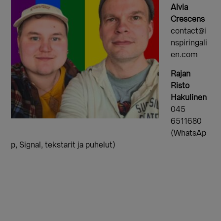
Alvia
Crescens
contact@i
nspiringali
en.com
Rajan
Risto
Hakulinen
045
6511680
(WhatsAp
p, Signal, tekstarit ja puhelut)