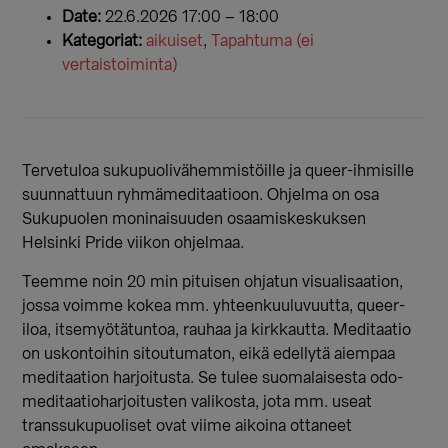
Date:
22.6.2026 17:00
–
18:00
Kategoriat:
aikuiset
,
Tapahtuma (ei
vertaistoiminta)
Tervetuloa sukupuolivähemmistöille ja queer-ihmisille
suunnattuun ryhmämeditaatioon. Ohjelma on osa
Sukupuolen moninaisuuden osaamiskeskuksen
Helsinki Pride viikon ohjelmaa.
Teemme noin 20 min pituisen ohjatun visualisaation,
jossa voimme kokea mm. yhteenkuuluvuutta, queer-
iloa, itsemyötätuntoa, rauhaa ja kirkkautta. Meditaatio
on uskontoihin sitoutumaton, eikä edellytä aiempaa
meditaation harjoitusta. Se tulee suomalaisesta odo-
meditaatioharjoitusten valikosta, jota mm. useat
transsukupuoliset ovat viime aikoina ottaneet