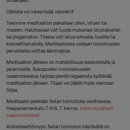
omakseen.
Odoista voi lukea lisää: odonet.fi
Teemme meditaation paikallaan ollen, istuen tai
maaten. Halutessasi voit tuoda mukanasi istuinalustan
tai joogamaton. Tilassa voit istua sohvalla, tuolilla tai
kokolattiamatolla. Meditaatiossa voidaan toivomusten
perusteella soittaa äänimaljoja.
Meditaation jälkeen on mahdollisuus keskutelulle ja
jakamiselle. Sukupuolen moninaisuuden
osaamiskeskus tarjoaa pientä vegaanista syötävää
meditaation jälkeen. Tilaan voi jäädä myös olemaan
hiljaa.
Meditaatio pidetään Setan toimistolla osoitteessa
Haapaniemenkatu 7-9 B, 7. kerros.
Katso kuvalliset
saapumisohjeet.
Aistiesteettömyys: Setan toimiston käytävällä on