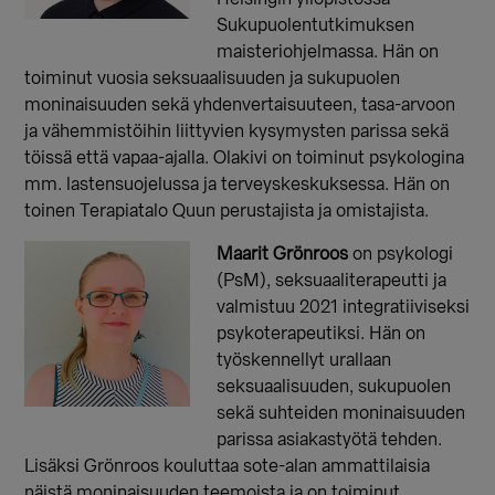
Sukupuolentutkimuksen
maisteriohjelmassa. Hän on
toiminut vuosia seksuaalisuuden ja sukupuolen
moninaisuuden sekä yhdenvertaisuuteen, tasa-arvoon
ja vähemmistöihin liittyvien kysymysten parissa sekä
töissä että vapaa-ajalla. Olakivi on toiminut psykologina
mm. lastensuojelussa ja terveyskeskuksessa. Hän on
toinen Terapiatalo Quun perustajista ja omistajista.
Maarit Grönroos
on psykologi
(PsM), seksuaaliterapeutti ja
valmistuu 2021 integratiiviseksi
psykoterapeutiksi. Hän on
työskennellyt urallaan
seksuaalisuuden, sukupuolen
sekä suhteiden moninaisuuden
parissa asiakastyötä tehden.
Lisäksi Grönroos kouluttaa sote-alan ammattilaisia
näistä moninaisuuden teemoista ja on toiminut