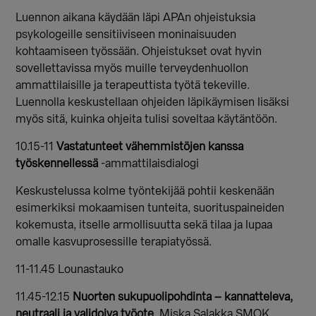
Luennon aikana käydään läpi APAn ohjeistuksia
psykologeille sensitiiviseen moninaisuuden
kohtaamiseen työssään. Ohjeistukset ovat hyvin
sovellettavissa myös muille terveydenhuollon
ammattilaisille ja terapeuttista työtä tekeville.
Luennolla keskustellaan ohjeiden läpikäymisen lisäksi
myös sitä, kuinka ohjeita tulisi soveltaa käytäntöön.
10.15-11
Vastatunteet vähemmistöjen kanssa
työskennellessä
-ammattilaisdialogi
Keskustelussa kolme työntekijää pohtii keskenään
esimerkiksi mokaamisen tunteita, suorituspaineiden
kokemusta, itselle armollisuutta sekä tilaa ja lupaa
omalle kasvuprosessille terapiatyössä.
11-11.45 Lounastauko
11.45-12.15
Nuorten sukupuolipohdinta – kannatteleva,
neutraali ja validoiva työote
, Miska Salakka SMOK