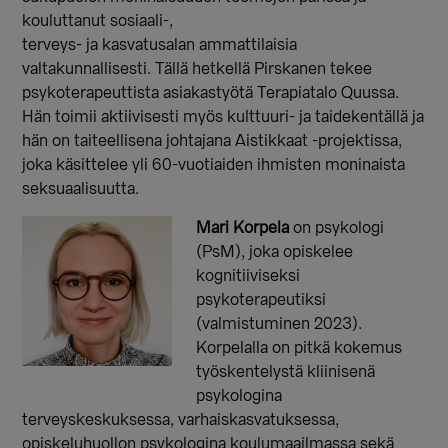
kouluttanut sosiaali-,
terveys- ja kasvatusalan ammattilaisia
valtakunnallisesti. Tällä hetkellä Pirskanen tekee
psykoterapeuttista asiakastyötä Terapiatalo Quussa.
Hän toimii aktiivisesti myös kulttuuri- ja taidekentällä ja
hän on taiteellisena johtajana Aistikkaat -projektissa,
joka käsittelee yli 60-vuotiaiden ihmisten moninaista
seksuaalisuutta.
Mari Korpela
on psykologi
(PsM), joka opiskelee
kognitiiviseksi
psykoterapeutiksi
(valmistuminen 2023).
Korpelalla on pitkä kokemus
työskentelystä kliinisenä
psykologina
terveyskeskuksessa, varhaiskasvatuksessa,
opiskeluhuollon psykologina koulumaailmassa sekä