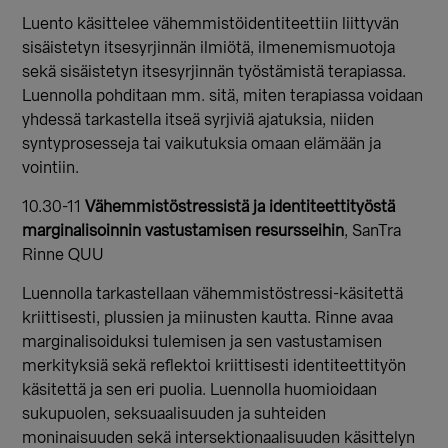
Luento käsittelee vähemmistöidentiteettiin liittyvän
sisäistetyn itsesyrjinnän ilmiötä, ilmenemismuotoja
sekä sisäistetyn itsesyrjinnän työstämistä terapiassa.
Luennolla pohditaan mm. sitä, miten terapiassa voidaan
yhdessä tarkastella itseä syrjiviä ajatuksia, niiden
syntyprosesseja tai vaikutuksia omaan elämään ja
vointiin.
10.30-11
Vähemmistöstressistä ja identiteettityöstä
marginalisoinnin vastustamisen resursseihin
, SanTra
Rinne QUU
Luennolla tarkastellaan vähemmistöstressi-käsitettä
kriittisesti, plussien ja miinusten kautta. Rinne avaa
marginalisoiduksi tulemisen ja sen vastustamisen
merkityksiä sekä reflektoi kriittisesti identiteettityön
käsitettä ja sen eri puolia. Luennolla huomioidaan
sukupuolen, seksuaalisuuden ja suhteiden
moninaisuuden sekä intersektionaalisuuden käsittelyn