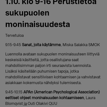
1.10. klo 9-16 Perustietoa
sukupuolen
moninaisuudesta
Tervetuloa
9.15-9.45
Sanat, joita käytämme
, Miska Salakka SMOK
Luennolla avataan sukupuolen moninaisuuteen liittyviä
keskeisiä käsitteitä, jotta osallistujana saat
mahdollisimman paljon irti seuraavista luennoista.
Lisäksi käsitellään puhumisen tapoja, jotka
mahdollistavat sensitiivisen kohtaamisen ja vahvistavat
asiakkaan kokemusta nähdyksi tulemisesta.
9.45-10.15
APAn (American Psychological Association)
eettiset ohjeet moninaisuuden kohtaamiseen
, Laura
Blomqvist
ja
Outi Olakivi QUU