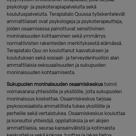
psykologi- ja psykoterapiapalveluita sekä
koulutuspalveluita. Terapiatalo Quussa työskentelevät
ammattilaiset ovat psykologeja ja psykoterapeutteja,
joiden osaamisessa painottuvat sensitiivinen
moninaisuuden kohtaaminen sekä ymmärrys
normatiivisten rakenteiden merkityksestä elämässä.
Terapiatalo Quu on kouluttanut kasvatuksen ja
koulutuksen sekä sosiaali- ja terveydenhuollon alan
ammattilaisia seksuaalisuuden ja sukupuolen
moninaisuuden kohtaamisesta.
Sukupuolen moninaisuuden osaamiskeskus
toimii
voimavarana yhteisöille ja yksilöille, joita sukupuolen
moninaisuus koskettaa. Osaamiskeskus tarjoaa
psykososiaalista ammatillista tukea yksilöille ja
perheille sekä vertaistukea. Osaamiskeskus kouluttaa
ja konsultoi yhteisöjä, oppilaitoksia ja eri alojen
ammattilaisia, seuraa kansainvälistä ja kotimaista
keskustelua sekä kokoaa, tuottaa ja jakaa tietoa