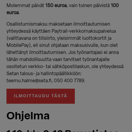
Molemmat päivät
150 euroa
, vain toinen päivistä
100
euroa
.
Osallistumismaksu maksetaan ilmoittautumisen
yhteydessä käyttäen Paytrail-verkkomaksupalvelua
(valittavana on tilisiirto, yleisimmät luottokortit ja
MobilePay), eli sinut ohjataan maksusivulle, kun olet
lähettänyt ilmoittautumisen. Jos työnantajasi ei anna
tähän mahdollisuutta vaan tarvitset työnantajalle
osoitetun verkko- tai sähköpostilaskun, ole yhteydessä
Setan talous- ja hallintopäällikköön:
teemu.halme@seta.fi, 050 400 7789.
ILMOITTAUDU TÄSTÄ
Ohjelma