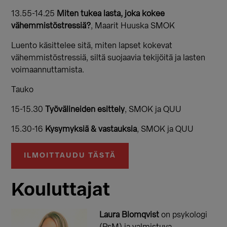
13.55-14.25
Miten tukea lasta, joka kokee
vähemmistöstressiä?
, Maarit Huuska SMOK
Luento käsittelee sitä, miten lapset kokevat
vähemmistöstressiä, siltä suojaavia tekijöitä ja lasten
voimaannuttamista.
Tauko
15-15.30
Työvälineiden esittely
, SMOK ja QUU
15.30-16
Kysymyksiä & vastauksia
, SMOK ja QUU
ILMOITTAUDU TÄSTÄ
Kouluttajat
Laura Blomqvist
on psykologi
(PsM) ja valmistuva