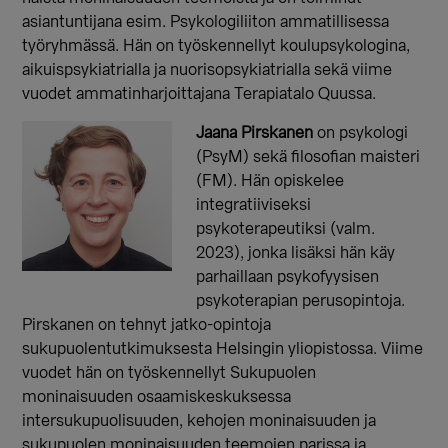
asiantuntijana esim. Psykologiliiton ammatillisessa
työryhmässä. Hän on työskennellyt koulupsykologina,
aikuispsykiatrialla ja nuorisopsykiatrialla sekä viime
vuodet ammatinharjoittajana Terapiatalo Quussa.
Jaana Pirskanen
on psykologi
(PsyM) sekä filosofian maisteri
(FM). Hän opiskelee
integratiiviseksi
psykoterapeutiksi (valm.
2023), jonka lisäksi hän käy
parhaillaan psykofyysisen
psykoterapian perusopintoja.
Pirskanen on tehnyt jatko-opintoja
sukupuolentutkimuksesta Helsingin yliopistossa. Viime
vuodet hän on työskennellyt Sukupuolen
moninaisuuden osaamiskeskuksessa
intersukupuolisuuden, kehojen moninaisuuden ja
sukupuolen moninaisuuden teemojen parissa ja