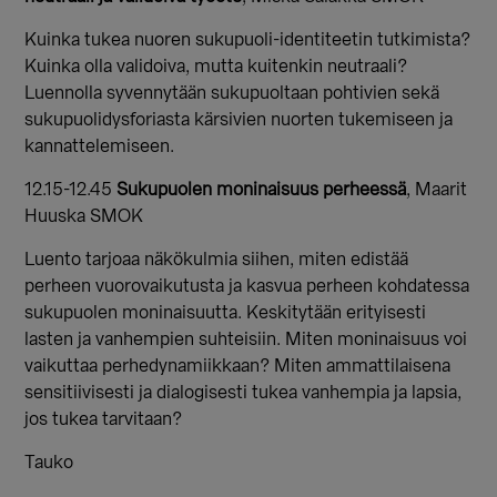
Kuinka tukea nuoren sukupuoli-identiteetin tutkimista?
Kuinka olla validoiva, mutta kuitenkin neutraali?
Luennolla syvennytään sukupuoltaan pohtivien sekä
sukupuolidysforiasta kärsivien nuorten tukemiseen ja
kannattelemiseen.
12.15-12.45
Sukupuolen moninaisuus perheessä
, Maarit
Huuska SMOK
Luento tarjoaa näkökulmia siihen, miten edistää
perheen vuorovaikutusta ja kasvua perheen kohdatessa
sukupuolen moninaisuutta. Keskitytään erityisesti
lasten ja vanhempien suhteisiin. Miten moninaisuus voi
vaikuttaa perhedynamiikkaan? Miten ammattilaisena
sensitiivisesti ja dialogisesti tukea vanhempia ja lapsia,
jos tukea tarvitaan?
Tauko