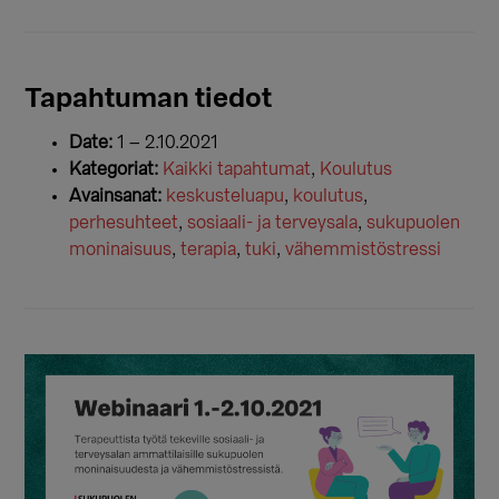
Tapahtuman tiedot
Date:
1
–
2.10.2021
Kategoriat:
Kaikki tapahtumat
,
Koulutus
Avainsanat:
keskusteluapu
,
koulutus
,
perhesuhteet
,
sosiaali- ja terveysala
,
sukupuolen
moninaisuus
,
terapia
,
tuki
,
vähemmistöstressi