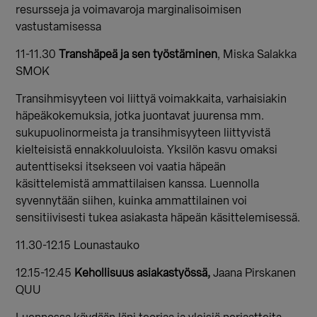
resursseja ja voimavaroja marginalisoimisen
vastustamisessa
11-11.30
Transhäpeä ja sen työstäminen
, Miska Salakka
SMOK
Transihmisyyteen voi liittyä voimakkaita, varhaisiakin
häpeäkokemuksia, jotka juontavat juurensa mm.
sukupuolinormeista ja transihmisyyteen liittyvistä
kielteisistä ennakkoluuloista. Yksilön kasvu omaksi
autenttiseksi itsekseen voi vaatia häpeän
käsittelemistä ammattilaisen kanssa. Luennolla
syvennytään siihen, kuinka ammattilainen voi
sensitiivisesti tukea asiakasta häpeän käsittelemisessä.
11.30-12.15 Lounastauko
12.15-12.45
Kehollisuus asiakastyössä,
Jaana Pirskanen
QUU