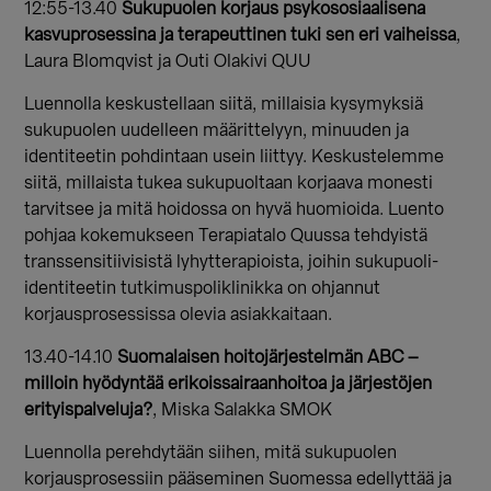
12:55-13.40
Sukupuolen korjaus psykososiaalisena
kasvuprosessina ja terapeuttinen tuki sen eri vaiheissa
,
Laura Blomqvist ja Outi Olakivi QUU
Luennolla keskustellaan siitä, millaisia kysymyksiä
sukupuolen uudelleen määrittelyyn, minuuden ja
identiteetin pohdintaan usein liittyy. Keskustelemme
siitä, millaista tukea sukupuoltaan korjaava monesti
tarvitsee ja mitä hoidossa on hyvä huomioida. Luento
pohjaa kokemukseen Terapiatalo Quussa tehdyistä
transsensitiivisistä lyhytterapioista, joihin sukupuoli-
identiteetin tutkimuspoliklinikka on ohjannut
korjausprosessissa olevia asiakkaitaan.
13.40-14.10
Suomalaisen hoitojärjestelmän ABC –
milloin hyödyntää erikoissairaanhoitoa ja järjestöjen
erityispalveluja?
, Miska Salakka SMOK
Luennolla perehdytään siihen, mitä sukupuolen
korjausprosessiin pääseminen Suomessa edellyttää ja