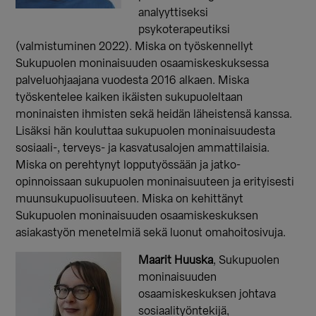
analyyttiseksi
psykoterapeutiksi
(valmistuminen 2022). Miska on työskennellyt
Sukupuolen moninaisuuden osaamiskeskuksessa
palveluohjaajana vuodesta 2016 alkaen. Miska
työskentelee kaiken ikäisten sukupuoleltaan
moninaisten ihmisten sekä heidän läheistensä kanssa.
Lisäksi hän kouluttaa sukupuolen moninaisuudesta
sosiaali-, terveys- ja kasvatusalojen ammattilaisia.
Miska on perehtynyt lopputyössään ja jatko-
opinnoissaan sukupuolen moninaisuuteen ja erityisesti
muunsukupuolisuuteen. Miska on kehittänyt
Sukupuolen moninaisuuden osaamiskeskuksen
asiakastyön menetelmiä sekä luonut omahoitosivuja.
Maarit Huuska
, Sukupuolen
moninaisuuden
osaamiskeskuksen johtava
sosiaalityöntekijä,