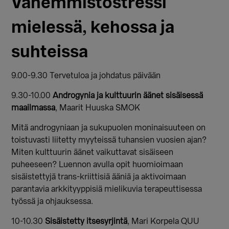
Vähemmistöstressi
mielessä, kehossa ja
suhteissa
9.00-9.30 Tervetuloa ja johdatus päivään
9.30-10.00
Androgynia ja kulttuurin äänet sisäisessä
maailmassa
, Maarit Huuska SMOK
Mitä androgyniaan ja sukupuolen moninaisuuteen on
toistuvasti liitetty myyteissä tuhansien vuosien ajan?
Miten kulttuurin äänet vaikuttavat sisäiseen
puheeseen? Luennon avulla opit huomioimaan
sisäistettyjä trans-kriittisiä ääniä ja aktivoimaan
parantavia arkkityyppisiä mielikuvia terapeuttisessa
työssä ja ohjauksessa.
10-10.30
Sisäistetty itsesyrjintä
, Mari Korpela QUU