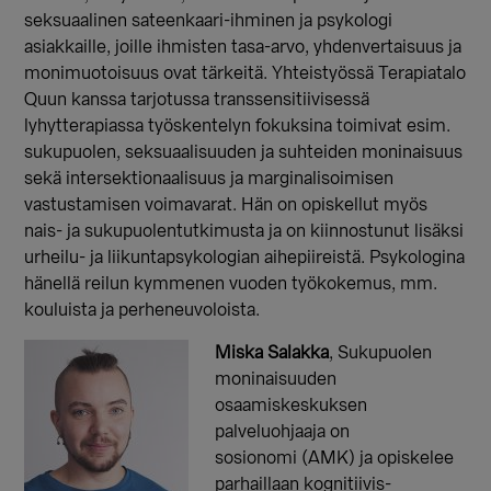
seksuaalinen sateenkaari-ihminen ja psykologi
asiakkaille, joille ihmisten tasa-arvo, yhdenvertaisuus ja
monimuotoisuus ovat tärkeitä. Yhteistyössä Terapiatalo
Quun kanssa tarjotussa transsensitiivisessä
lyhytterapiassa työskentelyn fokuksina toimivat esim.
sukupuolen, seksuaalisuuden ja suhteiden moninaisuus
sekä intersektionaalisuus ja marginalisoimisen
vastustamisen voimavarat. Hän on opiskellut myös
nais- ja sukupuolentutkimusta ja on kiinnostunut lisäksi
urheilu- ja liikuntapsykologian aihepiireistä. Psykologina
hänellä reilun kymmenen vuoden työkokemus, mm.
kouluista ja perheneuvoloista.
Miska Salakka
, Sukupuolen
moninaisuuden
osaamiskeskuksen
palveluohjaaja on
sosionomi (AMK) ja opiskelee
parhaillaan kognitiivis-