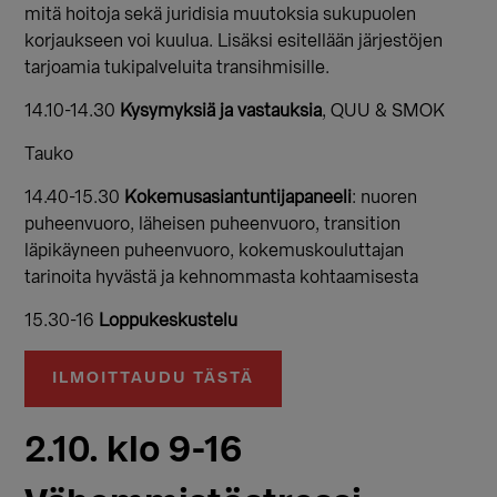
mitä hoitoja sekä juridisia muutoksia sukupuolen
korjaukseen voi kuulua. Lisäksi esitellään järjestöjen
tarjoamia tukipalveluita transihmisille.
14.10-14.30
Kysymyksiä ja vastauksia
, QUU & SMOK
Tauko
14.40-15.30
Kokemusasiantuntijapaneeli
: nuoren
puheenvuoro, läheisen puheenvuoro, transition
läpikäyneen puheenvuoro, kokemuskouluttajan
tarinoita hyvästä ja kehnommasta kohtaamisesta
15.30-16
Loppukeskustelu
ILMOITTAUDU TÄSTÄ
2.10. klo 9-16