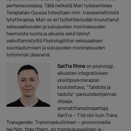
perheneuvolassa. Tällä hetkellä Mari työskentelee
Terapiatalo Quussa toteuttaen mm. transsensitiivistä
lyhytterapiaa. Mari on eri työtehtävissään kouluttanut
seksuaalisuuden ja sukupuolen moninaisuuden
teemoista nuoria ja aikuisia sekä tehnyt
vaikuttamistyötä Psykologiliiton seksuaalisen
suuntautumisen ja sukupuolen moninaisuuden
työryhmän jäsenenä.
SanTra Rinne
on psykologi,
aikuisten integratiivisen
yksilöpsykoterapian
koulutettava, ”Tahdolla ja
taidolla”-parisuhdeohjelman
ohjaaja,
ammattitanssinopettaja.
SanTra – T:llä niin kuin Trans,
Transgender, Transmaskuliininen – pronomineilla
he/him, they/them, on monisukupuolinen ja -