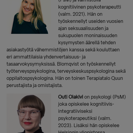
kognitiivinen psykoterapeutti
(valm. 2021). Hän on
työskennellyt useiden vuosien
ajan seksuaalisuuden ja
sukupuolen moninaisuuden
kysymysten äärellä tehden
asiakastyötä vähemmistöjen kanssa sekä kouluttaen
eri ammattilaisia yhdenvertaisuus- ja
tasaarvokysymyksissä. Blomqvist on työskennellyt
työterveyspsykologina, terveyskeskuspsykologina sekä
oppilaitospsykologina. Hän on toinen Terapiatalo Quun
perustajista ja omistajista.
Outi Olakivi
on psykologi (PsM)
joka opiskelee kognitiivis-
integratiiviseksi
psykoterapeutiksi (valm.
2023). Lisäksi hän opiskelee
Helsingin yliopistossa