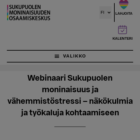
Hyppää
pääsisältöön
LAHJOITA
KALENTERI
VALIKKO
Webinaari Sukupuolen
moninaisuus ja
vähemmistöstressi – näkökulmia
ja työkaluja kohtaamiseen