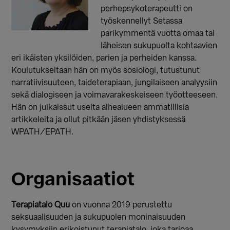
perhepsykoterapeutti on
työskennellyt Setassa
parikymmentä vuotta omaa tai
läheisen sukupuolta kohtaavien
eri ikäisten yksilöiden, parien ja perheiden kanssa.
Koulutukseltaan hän on myös sosiologi, tutustunut
narratiivisuuteen, taideterapiaan, jungilaiseen analyysiin
sekä dialogiseen ja voimavarakeskeiseen työotteeseen.
Hän on julkaissut useita aihealueen ammatillisia
artikkeleita ja ollut pitkään jäsen yhdistyksessä
WPATH/EPATH.
Organisaatiot
Terapiatalo Quu
on vuonna 2019 perustettu
seksuaalisuuden ja sukupuolen moninaisuuden
kysymyksiin erikoistunut terapiatalo, joka tarjoaa