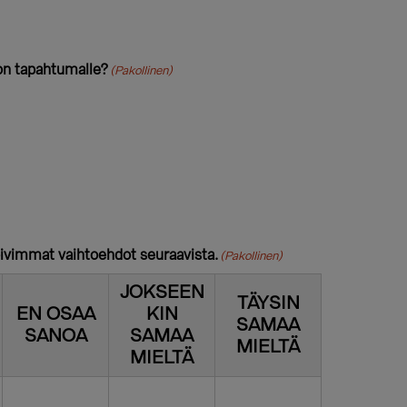
on tapahtumalle?
(Pakollinen)
opivimmat vaihtoehdot seuraavista.
(Pakollinen)
JOKSEEN
TÄYSIN
EN OSAA
KIN
SAMAA
SANOA
SAMAA
MIELTÄ
MIELTÄ