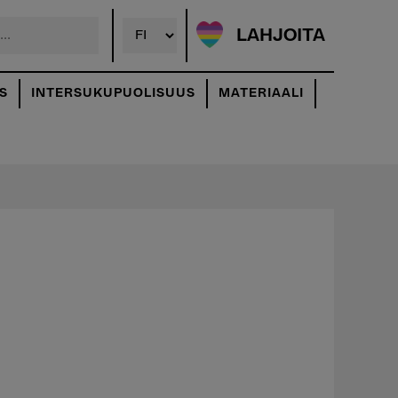
LAHJOITA
S
INTERSUKUPUOLISUUS
MATERIAALI
Ensisijainen
sivupalkki