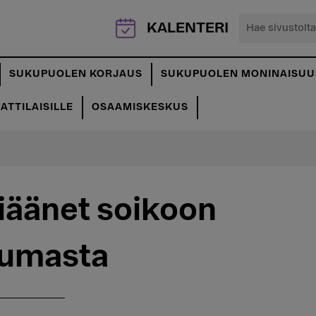
Hae
KALENTERI
sivustolta...
SUKUPUOLEN KORJAUS
SUKUPUOLEN MONINAISUU
TTILAISILLE
OSAAMISKESKUS
iäänet soikoon
tumasta