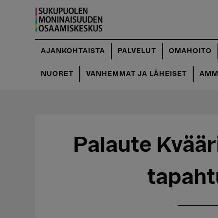
Hyppää
Hyppää
pääsisältöön
ensisijaiseen
sivupalkkiin
AJANKOHTAISTA
PALVELUT
OMAHOITO
NUORET
VANHEMMAT JA LÄHEISET
AMMA
Palaute Kväär
tapah