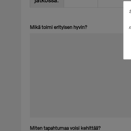
jatkossa.
S
Mikä toimi erityisen hyvin?
m
Miten tapahtumaa voisi kehittää?