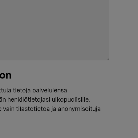
ion
uja tietoja palvelujensa
 henkilötietojasi ulkopuolisille.
ain tilastotietoa ja anonymisoituja