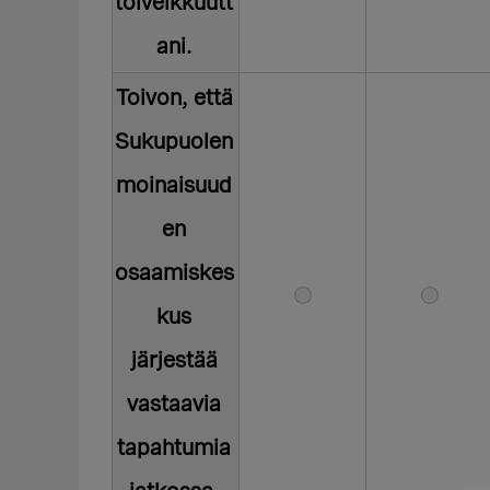
toiveikkuutt
ani.
Toivon, että
Sukupuolen
moinaisuud
en
osaamiskes
kus
järjestää
vastaavia
tapahtumia