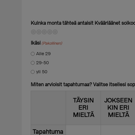
Kuinka monta tähteä antaisit Kvääriäänet soiko
Heikko
Ei kovin hyvä
Neutraali
Aika hyvä
Erinomainen
Ikäsi
(Pakollinen)
Alle 29
29-50
yli 50
Miten arvioisit tapahtumaa? Valitse itsellesi s
TÄYSIN
JOKSEEN
ERI
KIN ERI
MIELTÄ
MIELTÄ
Tapahtuma