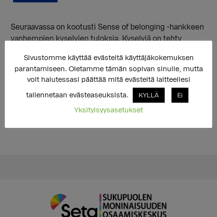
Seuraavassa on kootusti Sense of belonging -hankkeen
vanhempien kyselyjen tuloksia. Kyselyjä on tehty
vanhemmille ja sisaruksille.
Sivustomme käyttää evästeitä käyttäjäkokemuksen
parantamiseen. Oletamme tämän sopivan sinulle, mutta
voit halutessasi päättää mitä evästeitä laitteellesi
tallennetaan evästeaseuksista.
KYLLÄ
Ei
Yksityisyysasetukset
Ensisijainen
sivupalkki