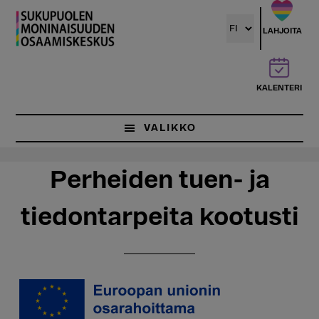
Hyppää
Hyppää
pääsisältöön
ensisijaiseen
LAHJOITA
sivupalkkiin
KALENTERI
VALIKKO
Perheiden tuen- ja
tiedontarpeita kootusti