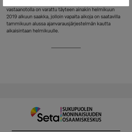
2018 aikana. Transtukipisteen tapaamisajat
vastaanotolla on varattu täyteen ainakin helmikuun
2019 alkuun saakka, jolloin vapaita aikoja on saatavilla
tammikuun alussa ajanvarausjärjestelmän kautta
aikaisintaan helmikuulle.