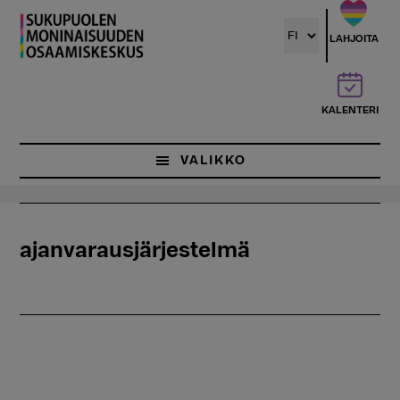
Hyppää
pääsisältöön
LAHJOITA
KALENTERI
VALIKKO
ajanvarausjärjestelmä