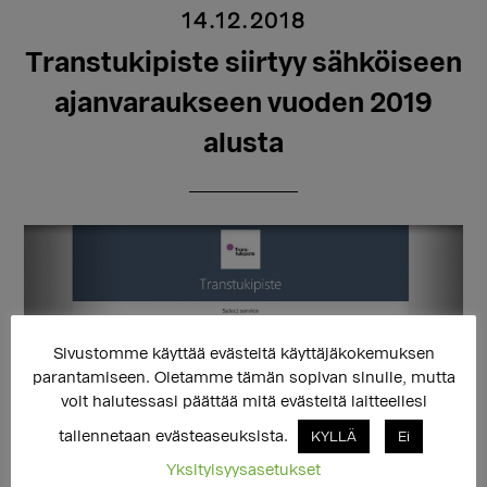
14.12.2018
Transtukipiste siirtyy sähköiseen
ajanvaraukseen vuoden 2019
alusta
Sivustomme käyttää evästeitä käyttäjäkokemuksen
parantamiseen. Oletamme tämän sopivan sinulle, mutta
voit halutessasi päättää mitä evästeitä laitteellesi
tallennetaan evästeaseuksista.
KYLLÄ
Ei
Yksityisyysasetukset
Aikaa tapaamiseen vastaanotolla ei voi varata joulukuun