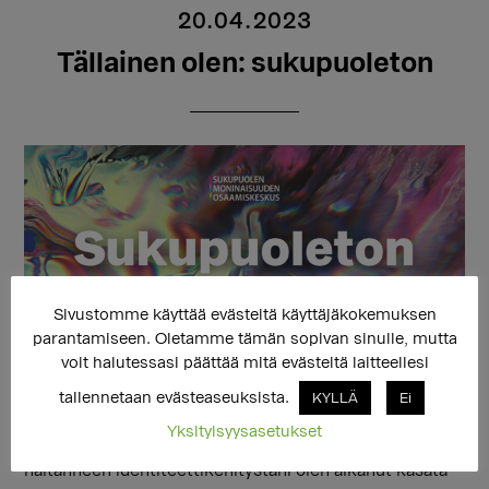
20.04.2023
Tällainen olen: sukupuoleton
Sivustomme käyttää evästeitä käyttäjäkokemuksen
parantamiseen. Oletamme tämän sopivan sinulle, mutta
voit halutessasi päättää mitä evästeitä laitteellesi
“Hiljakkoin olen taas kokenut tarvetta setviä suhdettani
tallennetaan evästeaseuksista.
KYLLÄ
Ei
sukupuoli-identiteettiini. Ymmärrettyäni vasta
Yksityisyysasetukset
aikuisiässä epäterveen lapsuusympäristöni muutenkin
haitanneen identiteettikehitystäni olen alkanut kasata