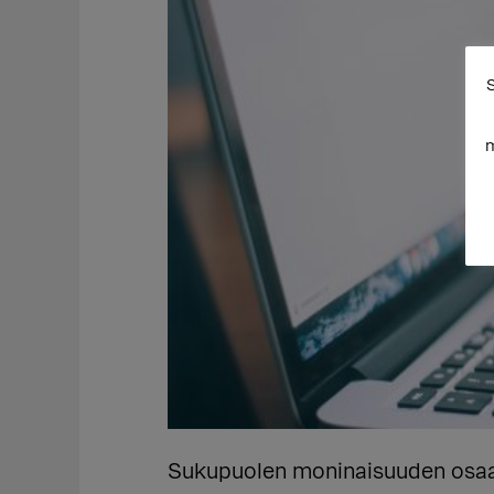
S
m
Sukupuolen moninaisuuden osaa