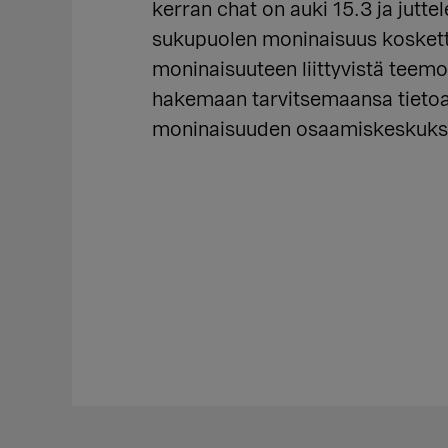
kerran chat on auki 15.3 ja jutte
sukupuolen moninaisuus kosketta
moninaisuuteen liittyvistä teemoi
hakemaan tarvitsemaansa tietoa,
moninaisuuden osaamiskeskuksen