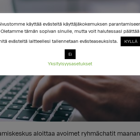
ivustomme käyttää evästeitä käyttäjäkokemuksen parantamisee
Oletamme tämän sopivan sinulle, mutta voit halutessasi päättää
itä evästeitä laitteellesi tallennetaan evästeaseuksista.
KYLLÄ
Ei
Yksityisyysasetukset
miskeskus aloittaa avoimet ryhmächatit maanant