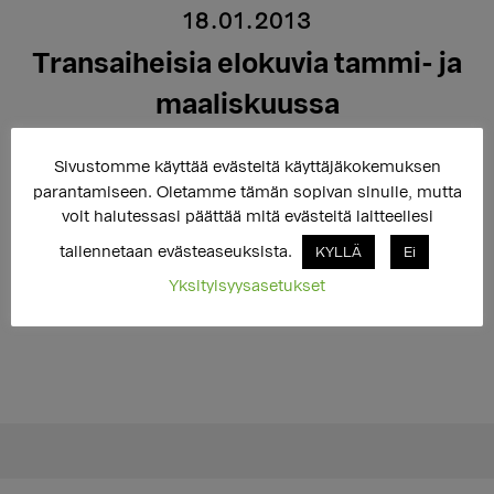
18.01.2013
Transaiheisia elokuvia tammi- ja
maaliskuussa
Sivustomme käyttää evästeitä käyttäjäkokemuksen
parantamiseen. Oletamme tämän sopivan sinulle, mutta
Doc Point 2013 ja Finnkino tarjoavat transaiheisia
voit halutessasi päättää mitä evästeitä laitteellesi
elokuvia.
tallennetaan evästeaseuksista.
KYLLÄ
Ei
Yksityisyysasetukset