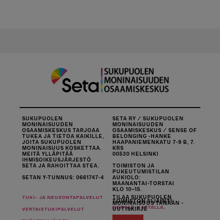
SUKUPUOLEN
SETA RY / SUKUPUOLEN
MONINAISUUDEN
MONINAISUUDEN
OSAAMISKESKUS TARJOAA
OSAAMISKESKUS / SENSE OF
TUKEA JA TIETOA KAIKILLE,
BELONGING -HANKE
JOITA SUKUPUOLEN
HAAPANIEMENKATU 7-9 B, 7.
MONINAISUUS KOSKETTAA.
KRS
MEITÄ YLLÄPITÄÄ
00530 HELSINKI
IHMISOIKEUSJÄRJESTÖ
SETA JA RAHOITTAA STEA.
TOIMISTON JA
PUKEUTUMISTILAN
SETAN Y-TUNNUS: 0661747-4
AUKIOLO:
MAANANTAI-TORSTAI
KLO 10–15.
TILAA SUKUPUOLEN
TUKI- JA NEUVONTAPALVELUT
TOIMISTON SIJAINTI
MONINAISUUS TÄNÄÄN -
.
GOOGLE-KARTALLA
UUTISKIRJE
VERTAISTUKIPALVELUT