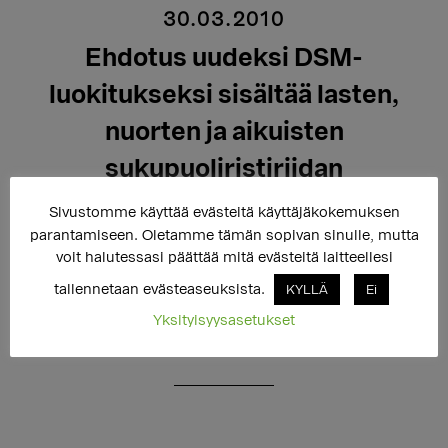
30.03.2010
Ehdotus uudeksi DSM-
luokitukseksi sisältää lasten,
nuorten ja aikuisten
sukupuoliristiriidan
Sivustomme käyttää evästeitä käyttäjäkokemuksen
parantamiseen. Oletamme tämän sopivan sinulle, mutta
Yhdysvaltalaisesta psykiatristen sairauksien
voit halutessasi päättää mitä evästeitä laitteellesi
luokituksesta DSM:sta (Diagnostic and Statistical
tallennetaan evästeaseuksista.
KYLLÄ
Ei
Manual of Mental Disorders) on tekeillä viides versio,
Yksityisyysasetukset
joka otettaneen käyttöön vuoden 2013 toukokuussa.