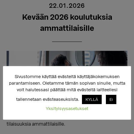
22.01.2026
Kevään 2026 koulutuksia
ammattilaisille
Sivustomme käyttää evästeitä käyttäjäkokemuksen
parantamiseen. Oletamme tämän sopivan sinulle, mutta
voit halutessasi päättää mitä evästeitä laitteellesi
tallennetaan evästeaseuksista.
KYLLÄ
Ei
Yksityisyysasetukset
Sukupuolen moninaisuuden osaamiskeskus (SMOK) ja
sitä ylläpitävä Seta järjestävät keväällä 2026 useita
tilaisuuksia ammattilaisille.