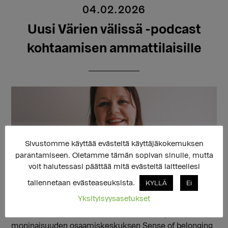
04.02.2026
Uusi Värien välissä -podcast
kohtaamisen ammattilaisille
Sivustomme käyttää evästeitä käyttäjäkokemuksen
parantamiseen. Oletamme tämän sopivan sinulle, mutta
voit halutessasi päättää mitä evästeitä laitteellesi
tallennetaan evästeaseuksista.
KYLLÄ
Ei
Yksityisyysasetukset
usi Värien välissä -podcast on suunnattu kohtaamisen
ammattilaisille. Podcast on tuotettu Sukupuolen
moninaisuuden osaamiskeskuksen Sense of belonging