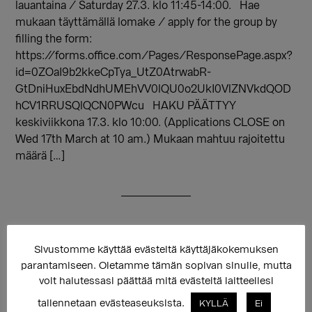
lauantaina / Saturday 27.3. klo 11:45-14:00. Hae
mukaan täyttämällä lomake / apply for the group by
filling the form:
https://forms.office.com/Pages/ResponsePage.aspx?
id=0ZOaI9b2kkeCpTya_UtZ0AtrwabR-
GtDniHuxEbdNdhUMEhVV0lQU0o2UkI0VlZNVkdQOD
hCV1RRUSQlQCN0PWcu HAKU PÄÄTTYY
keskiviikkona 17.3. klo 10:00. (Applications CLOSE on
Wed 17th March at 10 am.) Mukaan mahtuu rajoitettu
määrä […]
Sivustomme käyttää evästeitä käyttäjäkokemuksen
parantamiseen. Oletamme tämän sopivan sinulle, mutta
voit halutessasi päättää mitä evästeitä laitteellesi
10.02.2021
tallennetaan evästeaseuksista.
KYLLÄ
Ei