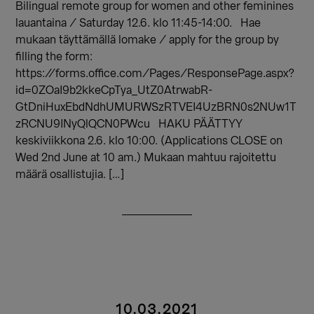
Bilingual remote group for women and other feminines
lauantaina / Saturday 12.6. klo 11:45-14:00. Hae
mukaan täyttämällä lomake / apply for the group by
filling the form:
https://forms.office.com/Pages/ResponsePage.aspx?
id=0ZOaI9b2kkeCpTya_UtZ0AtrwabR-
GtDniHuxEbdNdhUMURWSzRTVEI4UzBRN0s2NUw1T
zRCNU9INyQlQCN0PWcu HAKU PÄÄTTYY
keskiviikkona 2.6. klo 10:00. (Applications CLOSE on
Wed 2nd June at 10 am.) Mukaan mahtuu rajoitettu
määrä osallistujia. […]
10.03.2021