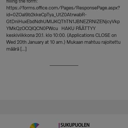
filling the form:
https://forms.office.com/Pages/ResponsePage.aspx?
id=0ZOaI9b2kkeCpTya_UtZ0AtrwabR-
GtDniHuxEbdNdhUMlJKQThTN1JBNEZRNlZENjcyVkp
YMkQzOCQlQCN0PWcu HAKU PÄÄTTYY
keskiviikkona 20.1. klo 10:00. (Applications CLOSE on
Wed 20th January at 10 am.) Mukaan mahtuu rajoitettu
määrä […]