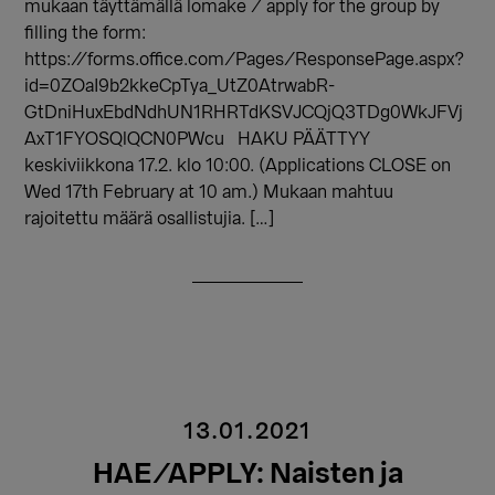
mukaan täyttämällä lomake / apply for the group by
filling the form:
https://forms.office.com/Pages/ResponsePage.aspx?
id=0ZOaI9b2kkeCpTya_UtZ0AtrwabR-
GtDniHuxEbdNdhUN1RHRTdKSVJCQjQ3TDg0WkJFVj
AxT1FYOSQlQCN0PWcu HAKU PÄÄTTYY
keskiviikkona 17.2. klo 10:00. (Applications CLOSE on
Wed 17th February at 10 am.) Mukaan mahtuu
rajoitettu määrä osallistujia. […]
13.01.2021
HAE/APPLY: Naisten ja