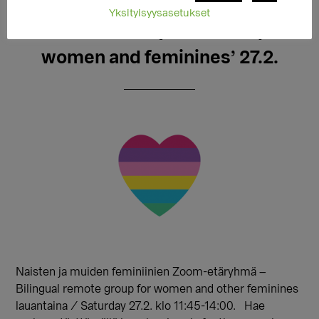
HAE/APPLY: Naisten ja
Yksityisyysasetukset
feminiinien etäryhmä/Group for
women and feminines’ 27.2.
Naisten ja muiden feminiinien Zoom-etäryhmä –
Bilingual remote group for women and other feminines
lauantaina / Saturday 27.2. klo 11:45-14:00. Hae