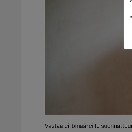
S
m
Vastaa ei-binääreille suunnatt