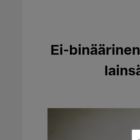
Ei-binäärine
lain