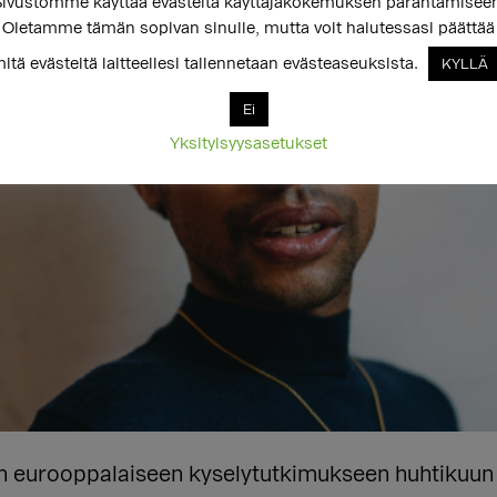
ivustomme käyttää evästeitä käyttäjäkokemuksen parantamisee
Oletamme tämän sopivan sinulle, mutta voit halutessasi päättää
itä evästeitä laitteellesi tallennetaan evästeaseuksista.
KYLLÄ
Ei
Yksityisyysasetukset
uun eurooppalaiseen kyselytutkimukseen huhtikuu