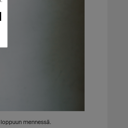
n.
n loppuun mennessä.