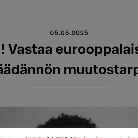
05.05.2025
n! Vastaa eurooppalai
säädännön muutostarp