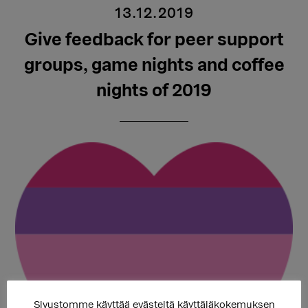
13.12.2019
Give feedback for peer support
groups, game nights and coffee
nights of 2019
Sivustomme käyttää evästeitä käyttäjäkokemuksen