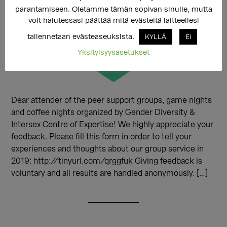
parantamiseen. Oletamme tämän sopivan sinulle, mutta
voit halutessasi päättää mitä evästeitä laitteellesi
tallennetaan evästeaseuksista.
KYLLÄ
Ei
Yksityisyysasetukset
Dear attender of the peer support groups, game nights
and coffee nights organized by Gender Diversity &
Intersex Centre of Expertise! We highly appreciate your
feedback. Please fill this form in order to tell your
experiences and thoughts about our group service in
2019: http://tinyurl.com/qrggfuk Giving feedback is
voluntary and all results are handled anonymously. […]