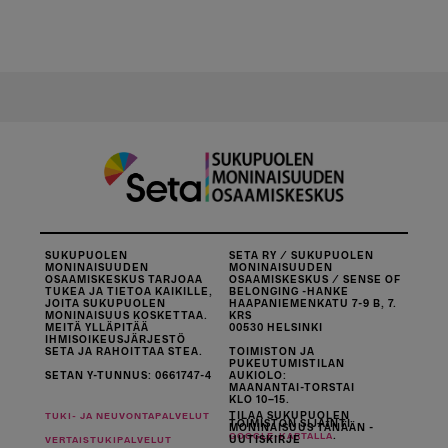
SUKUPUOLEN
SETA RY / SUKUPUOLEN
MONINAISUUDEN
MONINAISUUDEN
OSAAMISKESKUS TARJOAA
OSAAMISKESKUS / SENSE OF
TUKEA JA TIETOA KAIKILLE,
BELONGING -HANKE
JOITA SUKUPUOLEN
HAAPANIEMENKATU 7-9 B, 7.
MONINAISUUS KOSKETTAA.
KRS
MEITÄ YLLÄPITÄÄ
00530 HELSINKI
IHMISOIKEUSJÄRJESTÖ
SETA JA RAHOITTAA STEA.
TOIMISTON JA
PUKEUTUMISTILAN
SETAN Y-TUNNUS: 0661747-4
AUKIOLO:
MAANANTAI-TORSTAI
KLO 10–15.
TILAA SUKUPUOLEN
TUKI- JA NEUVONTAPALVELUT
TOIMISTON SIJAINTI
MONINAISUUS TÄNÄÄN -
.
GOOGLE-KARTALLA
UUTISKIRJE
VERTAISTUKIPALVELUT