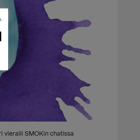
n.
ri vieraili SMOKin chatissa