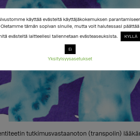
ivustomme käyttää evästeitä käyttäjäkokemuksen parantamisee
Oletamme tämän sopivan sinulle, mutta voit halutessasi päättää
itä evästeitä laitteellesi tallennetaan evästeaseuksista.
KYLLÄ
Ei
Yksityisyysasetukset
entiteetin tutkimusvastaanoton (transpolin) lääkä