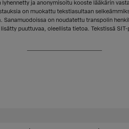
 lyhennetty ja anonymisoitu kooste lääkärin vast
tauksia on muokattu tekstiasultaan selkeämmiksi, 
oja. Sanamuodoissa on noudatettu transpolin hen
isätty puuttuvaa, oleellista tietoa. Tekstissä SIT-