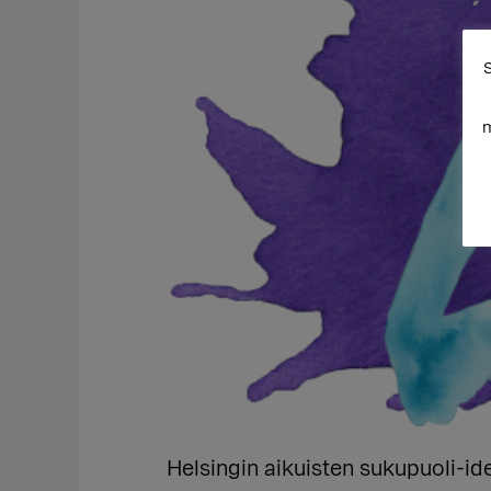
S
m
Helsingin aikuisten sukupuoli-id