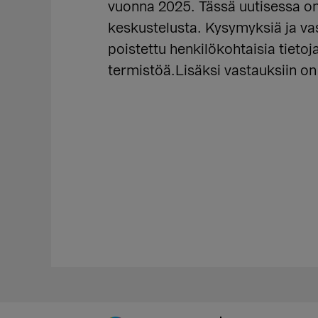
vuonna 2025. Tässä uutisessa on
keskustelusta. Kysymyksiä ja vas
poistettu henkilökohtaisia tiet
termistöä.Lisäksi vastauksiin on l