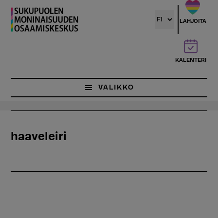
Hyppää
pääsisältöön
LAHJOITA
KALENTERI
VALIKKO
haaveleiri