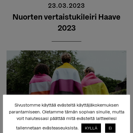
23.03.2023
Nuorten vertaistukileiri Haave
2023
Sivustomme käyttää evästeitä käyttäjäkokemuksen
parantamiseen. Oletamme tämän sopivan sinulle, mutta
Haave on vertaistukileiri sukupuolivähemmistöihin
voit halutessasi päättää mitä evästeitä laitteellesi
kuuluville ja sukupuoltaan pohtiville 15–21-vuotiaille.
tallennetaan evästeaseuksista.
KYLLÄ
Ei
Leiri järjestetään 21.–23.4.2022 Kirkkonummella.