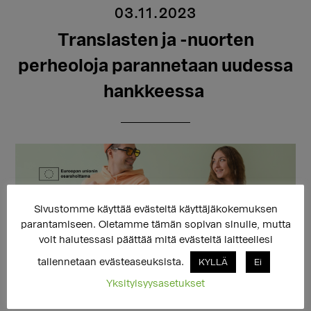
03.11.2023
Translasten ja -nuorten
perheoloja parannetaan uudessa
hankkeessa
Sivustomme käyttää evästeitä käyttäjäkokemuksen
parantamiseen. Oletamme tämän sopivan sinulle, mutta
voit halutessasi päättää mitä evästeitä laitteellesi
tallennetaan evästeaseuksista.
KYLLÄ
Ei
Yksityisyysasetukset
Sukupuolivähemmistöihin kuuluvien lasten ja nuorten