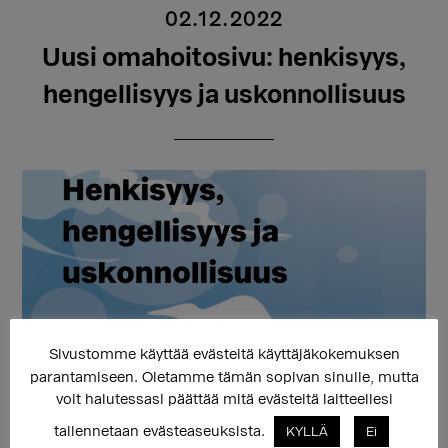
02.12.2022
Uusi omahoitosivu: henkisyys,
hengellisyys ja uskonnollisuus
Sivustomme käyttää evästeitä käyttäjäkokemuksen
parantamiseen. Oletamme tämän sopivan sinulle, mutta
Sukupuolen moninaisuuden osaamiskeskuksen
voit halutessasi päättää mitä evästeitä laitteellesi
työntekijät laativat omahoitomateriaalia, joiden avulla
tallennetaan evästeaseuksista.
KYLLÄ
Ei
voit työstää itse omaan sukupuoleesi liittyviä ajatuksia,