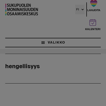
Hyppää
pääsisältöön
LAHJOITA
KALENTERI
VALIKKO
hengellisyys