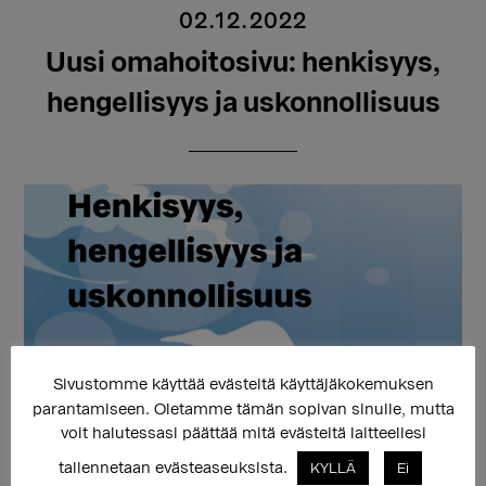
02.12.2022
Uusi omahoitosivu: henkisyys,
hengellisyys ja uskonnollisuus
Sivustomme käyttää evästeitä käyttäjäkokemuksen
parantamiseen. Oletamme tämän sopivan sinulle, mutta
Sukupuolen moninaisuuden osaamiskeskuksen
voit halutessasi päättää mitä evästeitä laitteellesi
työntekijät laativat omahoitomateriaalia, joiden avulla
tallennetaan evästeaseuksista.
KYLLÄ
Ei
voit työstää itse omaan sukupuoleesi liittyviä ajatuksia,