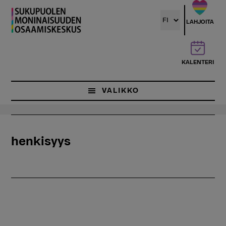
Hyppää
pääsisältöön
LAHJOITA
KALENTERI
VALIKKO
henkisyys