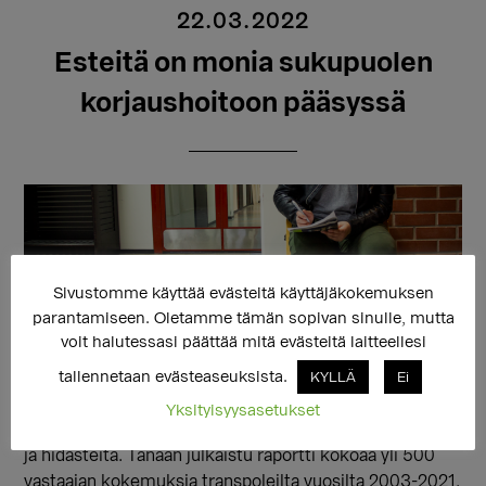
22.03.2022
Esteitä on monia sukupuolen
korjaushoitoon pääsyssä
Sivustomme käyttää evästeitä käyttäjäkokemuksen
parantamiseen. Oletamme tämän sopivan sinulle, mutta
voit halutessasi päättää mitä evästeitä laitteellesi
tallennetaan evästeaseuksista.
KYLLÄ
Ei
Yksityisyysasetukset
Sukupuolen korjaushoidolle koetaan erityyppisiä esteitä
ja hidasteita. Tänään julkaistu raportti kokoaa yli 500
vastaajan kokemuksia transpoleilta vuosilta 2003-2021.