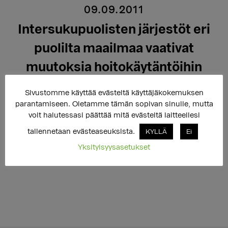
09.09.2011
Intersukupuolisten järjestöt eri
puolilta maailmaa vaativat
muutoksia hoitokäytäntöihin
Sivustomme käyttää evästeitä käyttäjäkokemuksen
parantamiseen. Oletamme tämän sopivan sinulle, mutta
Ensimmäistä kertaa historiassa intersukupuolisia
voit halutessasi päättää mitä evästeitä laitteellesi
ihmisiä edustavat järjestöt eri maista olivat koolla
tallennetaan evästeaseuksista.
KYLLÄ
Ei
Brysselissä 3.-5.9.2011.
Yksityisyysasetukset