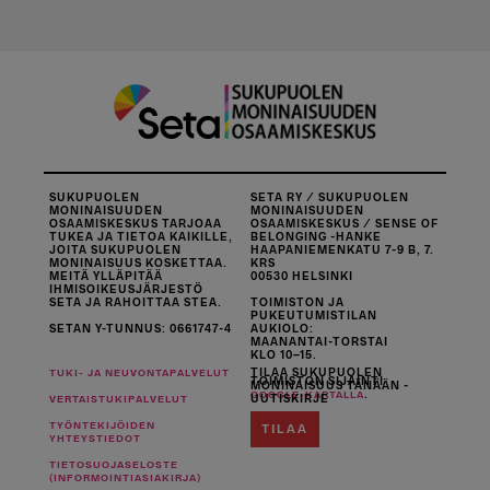
SUKUPUOLEN
SETA RY / SUKUPUOLEN
MONINAISUUDEN
MONINAISUUDEN
OSAAMISKESKUS TARJOAA
OSAAMISKESKUS / SENSE OF
TUKEA JA TIETOA KAIKILLE,
BELONGING -HANKE
JOITA SUKUPUOLEN
HAAPANIEMENKATU 7-9 B, 7.
MONINAISUUS KOSKETTAA.
KRS
MEITÄ YLLÄPITÄÄ
00530 HELSINKI
IHMISOIKEUSJÄRJESTÖ
SETA JA RAHOITTAA STEA.
TOIMISTON JA
PUKEUTUMISTILAN
SETAN Y-TUNNUS: 0661747-4
AUKIOLO:
MAANANTAI-TORSTAI
KLO 10–15.
TILAA SUKUPUOLEN
TUKI- JA NEUVONTAPALVELUT
TOIMISTON SIJAINTI
MONINAISUUS TÄNÄÄN -
.
GOOGLE-KARTALLA
UUTISKIRJE
VERTAISTUKIPALVELUT
TYÖNTEKIJÖIDEN
TILAA
YHTEYSTIEDOT
TIETOSUOJASELOSTE
(INFORMOINTIASIAKIRJA)