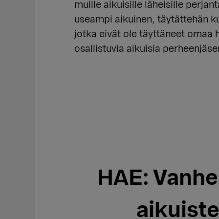
muille aikuisille läheisille pe
useampi aikuinen, täytättehän k
jotka eivät ole täyttäneet om
osallistuvia aikuisia perheenjäse
HAE: Vanhe
aikuist