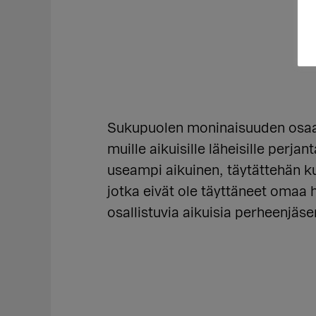
Sukupuolen moninaisuuden osaa
muille aikuisille läheisille pe
useampi aikuinen, täytättehän k
jotka eivät ole täyttäneet om
osallistuvia aikuisia perheenjäse