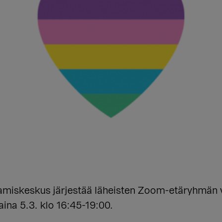
miskeskus järjestää läheisten Zoom-etäryhmän v
taina 5.3. klo 16:45-19:00.