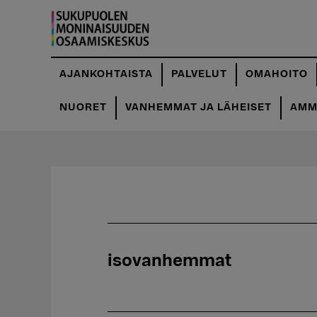
Hyppää
pääsisältöön
AJANKOHTAISTA
PALVELUT
OMAHOITO
NUORET
VANHEMMAT JA LÄHEISET
AMMA
isovanhemmat