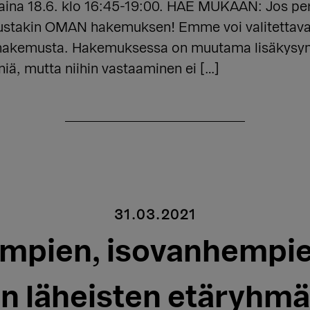
rjantaina 18.6. klo 16:45-19:00. HAE MUKAAN: Jos
ustakin OMAN hakemuksen! Emme voi valitettavast
aa hakemusta. Hakemuksessa on muutama lisäkys
niä, mutta niihin vastaaminen ei […]
31.03.2021
mpien, isovanhempie
en läheisten etäryhmä 