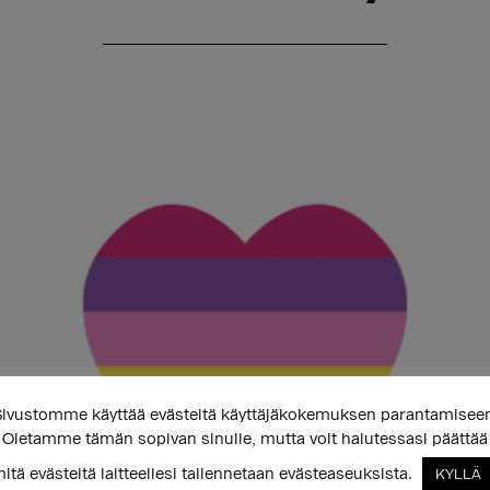
ivustomme käyttää evästeitä käyttäjäkokemuksen parantamisee
Oletamme tämän sopivan sinulle, mutta voit halutessasi päättää
itä evästeitä laitteellesi tallennetaan evästeaseuksista.
KYLLÄ