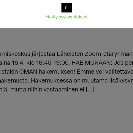
Ei
Yksityisyysasetukset
miskeskus järjestää Läheisten Zoom-etäryhmän 
rjantaina 16.4. klo 16:45-19:00. HAE MUKAAN: Jos
ustakin OMAN hakemuksen! Emme voi valitettavast
aa hakemusta. Hakemuksessa on muutama lisäkys
niä, mutta niihin vastaaminen ei […]