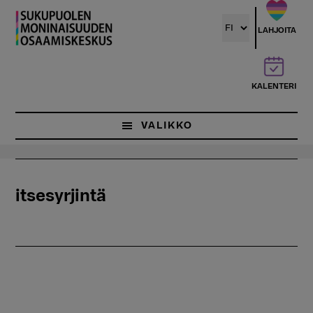
Hyppää
pääsisältöön
LAHJOITA
KALENTERI
VALIKKO
itsesyrjintä