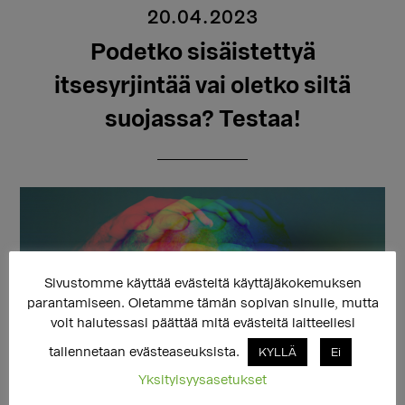
20.04.2023
Podetko sisäistettyä
itsesyrjintää vai oletko siltä
suojassa? Testaa!
Sivustomme käyttää evästeitä käyttäjäkokemuksen
parantamiseen. Oletamme tämän sopivan sinulle, mutta
voit halutessasi päättää mitä evästeitä laitteellesi
tallennetaan evästeaseuksista.
KYLLÄ
Ei
Yksityisyysasetukset
Sisäistetyn itsesyrjinnän testaaminen voi olla tärkeää,