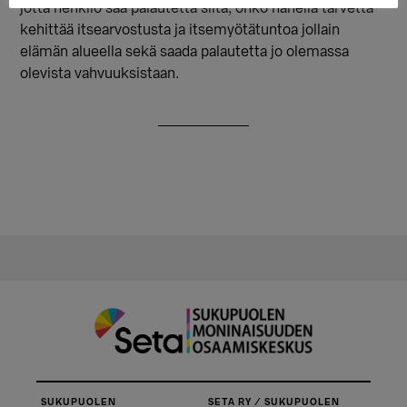
jotta henkilö saa palautetta siitä, onko hänellä tarvetta
kehittää itsearvostusta ja itsemyötätuntoa jollain
elämän alueella sekä saada palautetta jo olemassa
olevista vahvuuksistaan.
SUKUPUOLEN
SETA RY / SUKUPUOLEN