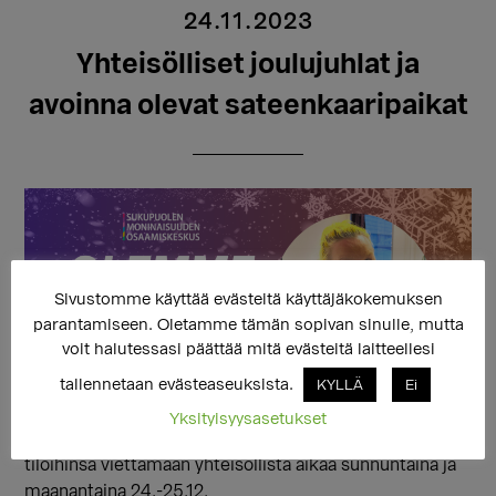
24.11.2023
Yhteisölliset joulujuhlat ja
avoinna olevat sateenkaaripaikat
Sivustomme käyttää evästeitä käyttäjäkokemuksen
parantamiseen. Oletamme tämän sopivan sinulle, mutta
voit halutessasi päättää mitä evästeitä laitteellesi
tallennetaan evästeaseuksista.
KYLLÄ
Ei
Yksityisyysasetukset
Sukupuolen moninaisuuden osaamiskeskus kutsuu
tiloihinsa viettämään yhteisöllistä aikaa sunnuntaina ja
maanantaina 24.-25.12.