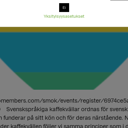
Ei
Yksityisyysasetukset
.flomembers.com/smok/events/register/6974c
 20 Svenskspråkiga kaffekvällar ordnas för svensk
m funderar på sitt kön och för deras närstående. 
der kaffekvällen följer vi samma principer som i