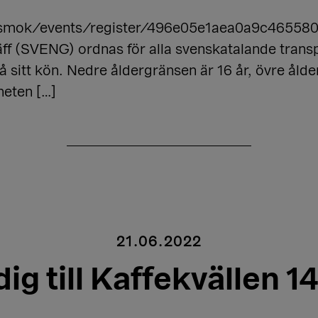
smok/events/register/496e05e1aea0a9c465580
 (SVENG) ordnas för alla svenskatalande transpe
sitt kön. Nedre åldergränsen är 16 år, övre ålde
heten […]
21.06.2022
ig till Kaffekvällen 1