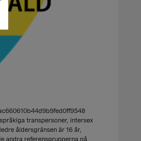
e5ac660610b44d9b9fed0ff9548
språkiga transpersoner, intersex
Nedre åldersgränsen är 16 år,
 de andra referensgrupperna på