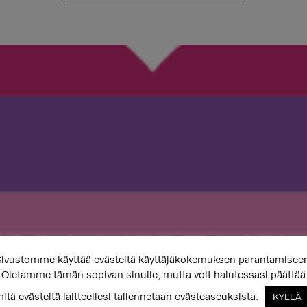
ivustomme käyttää evästeitä käyttäjäkokemuksen parantamisee
Oletamme tämän sopivan sinulle, mutta voit halutessasi päättää
itä evästeitä laitteellesi tallennetaan evästeaseuksista.
KYLLÄ