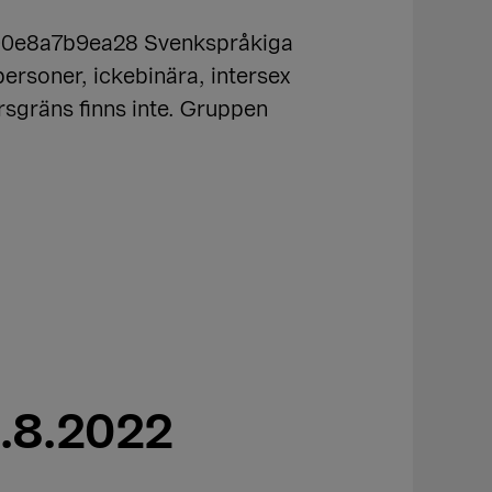
0e8a7b9ea28 Svenkspråkiga
rsoner, ickebinära, intersex
rsgräns finns inte. Gruppen
4.8.2022