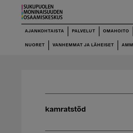
Hyppää
pääsisältöön
AJANKOHTAISTA
PALVELUT
OMAHOITO
NUORET
VANHEMMAT JA LÄHEISET
AMMA
kamratstöd