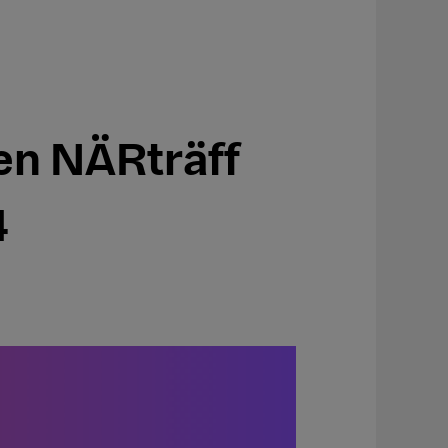
n NÄRträff
4