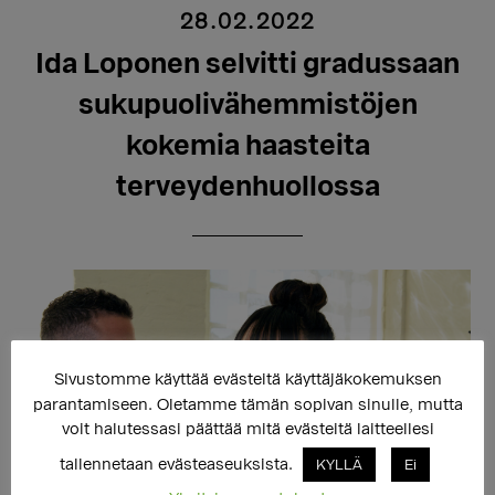
28.02.2022
Ida Loponen selvitti gradussaan
sukupuolivähemmistöjen
kokemia haasteita
terveydenhuollossa
Sivustomme käyttää evästeitä käyttäjäkokemuksen
parantamiseen. Oletamme tämän sopivan sinulle, mutta
voit halutessasi päättää mitä evästeitä laitteellesi
tallennetaan evästeaseuksista.
KYLLÄ
Ei