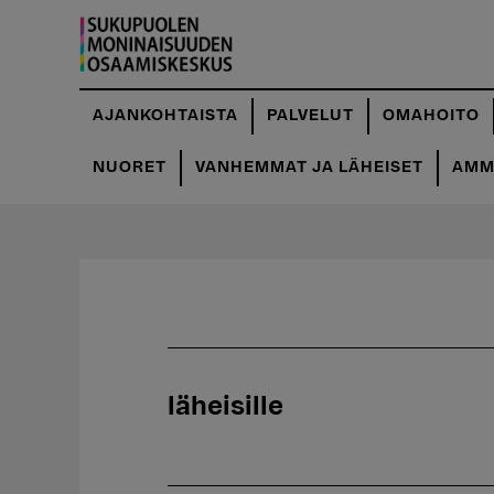
Hyppää
pääsisältöön
AJANKOHTAISTA
PALVELUT
OMAHOITO
NUORET
VANHEMMAT JA LÄHEISET
AMMA
läheisille