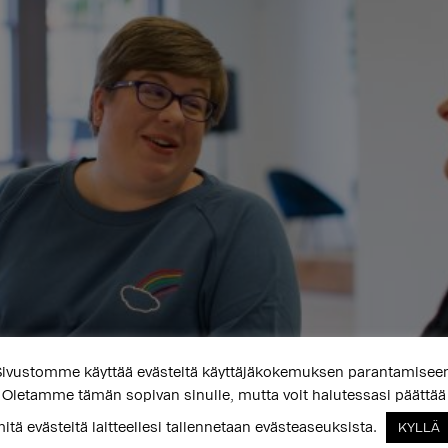
ivustomme käyttää evästeitä käyttäjäkokemuksen parantamisee
Oletamme tämän sopivan sinulle, mutta voit halutessasi päättää
itä evästeitä laitteellesi tallennetaan evästeaseuksista.
KYLLÄ