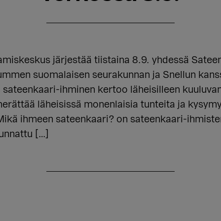
skeskus järjestää tiistaina 8.9. yhdessä Sateen
men suomalaisen seurakunnan ja Snellun kanssa
n sateenkaari-ihminen kertoo läheisilleen kuuluva
rättää läheisissä monenlaisia tunteita ja kysymyk
 Mikä ihmeen sateenkaari? on sateenkaari-ihmist
uunnattu […]