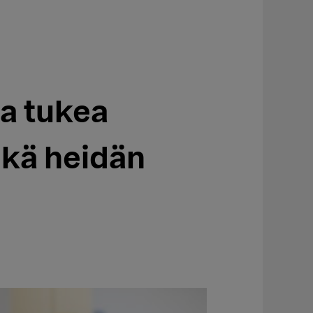
ta tukea
ekä heidän