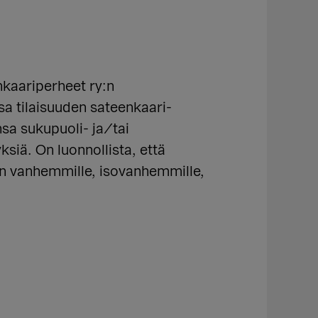
kaariperheet ry:n
 tilaisuuden sateenkaari-
nsa sukupuoli- ja/tai
siä. On luonnollista, että
en vanhemmille, isovanhemmille,