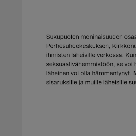
Sukupuolen moninaisuuden osaami
Perhesuhdekeskuksen, Kirkkonum
ihmisten läheisille verkossa. Ku
seksuaalivähemmistöön, se voi he
läheinen voi olla hämmentynyt.
sisaruksille ja muille läheisille s