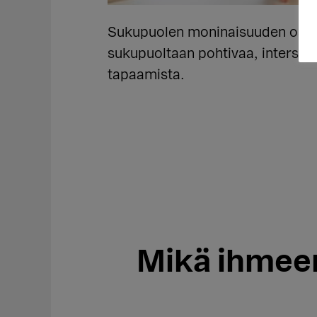
Sukupuolen moninaisuuden osaam
sukupuoltaan pohtivaa, intersuku
tapaamista.
Mikä ihmeen