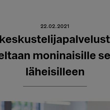
22.02.2021
keskustelijapalvelus
ltaan moninaisille s
läheisilleen