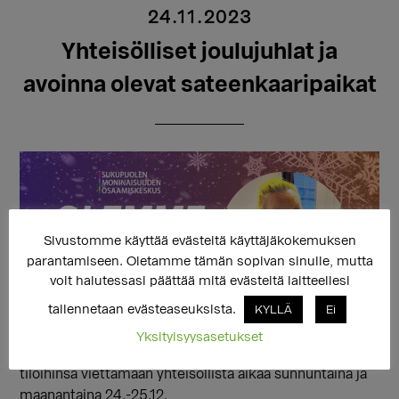
24.11.2023
Yhteisölliset joulujuhlat ja
avoinna olevat sateenkaaripaikat
Sivustomme käyttää evästeitä käyttäjäkokemuksen
parantamiseen. Oletamme tämän sopivan sinulle, mutta
voit halutessasi päättää mitä evästeitä laitteellesi
tallennetaan evästeaseuksista.
KYLLÄ
Ei
Yksityisyysasetukset
Sukupuolen moninaisuuden osaamiskeskus kutsuu
tiloihinsa viettämään yhteisöllistä aikaa sunnuntaina ja
maanantaina 24.-25.12.