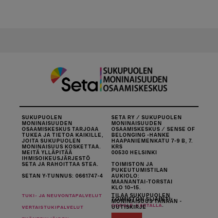
SUKUPUOLEN
SETA RY / SUKUPUOLEN
MONINAISUUDEN
MONINAISUUDEN
OSAAMISKESKUS TARJOAA
OSAAMISKESKUS / SENSE OF
TUKEA JA TIETOA KAIKILLE,
BELONGING -HANKE
JOITA SUKUPUOLEN
HAAPANIEMENKATU 7-9 B, 7.
MONINAISUUS KOSKETTAA.
KRS
MEITÄ YLLÄPITÄÄ
00530 HELSINKI
IHMISOIKEUSJÄRJESTÖ
SETA JA RAHOITTAA STEA.
TOIMISTON JA
PUKEUTUMISTILAN
SETAN Y-TUNNUS: 0661747-4
AUKIOLO:
MAANANTAI-TORSTAI
KLO 10–15.
TILAA SUKUPUOLEN
TUKI- JA NEUVONTAPALVELUT
TOIMISTON SIJAINTI
MONINAISUUS TÄNÄÄN -
.
GOOGLE-KARTALLA
UUTISKIRJE
VERTAISTUKIPALVELUT