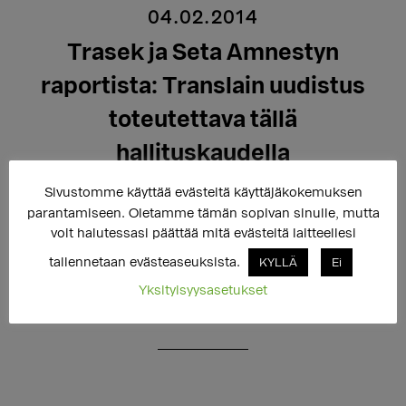
04.02.2014
Trasek ja Seta Amnestyn
raportista: Translain uudistus
toteutettava tällä
hallituskaudella
Sivustomme käyttää evästeitä käyttäjäkokemuksen
parantamiseen. Oletamme tämän sopivan sinulle, mutta
Trasek ja Seta ovat huolissaan translakiuudistuksen
voit halutessasi päättää mitä evästeitä laitteellesi
aikataulusta, koska uudistusta valmistelevan
tallennetaan evästeaseuksista.
KYLLÄ
Ei
ministeriötyöryhmän työtä on lykätty. Järjestöjen
Yksityisyysasetukset
vaativat, että laki uudistetaan tällä hallituskaudella.